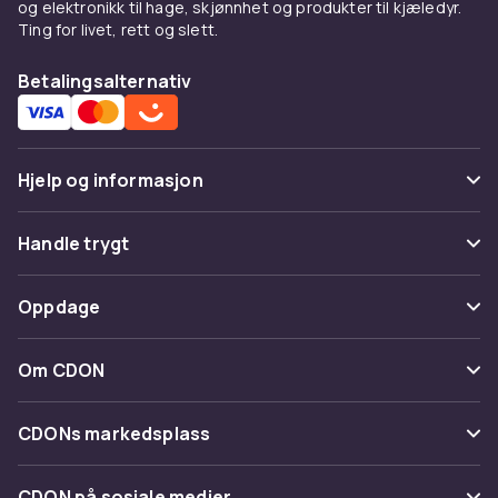
og elektronikk til hage, skjønnhet og produkter til kjæledyr.
- Spænding: 12V
Ting for livet, rett og slett.
Artikkel nr.
Betalingsalternativ
7972f809-528e-456d-894d-c1c41e6205ef
Produktsikkerhetsinformasjon
Hjelp og informasjon
Vanlige spørsmål
Handle trygt
Spor pakke
Betaling
Oppdage
Angre & returner her
Levering
Kategorier
Kontakt oss
Om CDON
Vilkår & policy
Varemerker
Om oss
Tilbakekallinger
CDONs markedsplass
Guider
Kundeanmeldelser
Merchant Help Center
CDON på sosiale medier