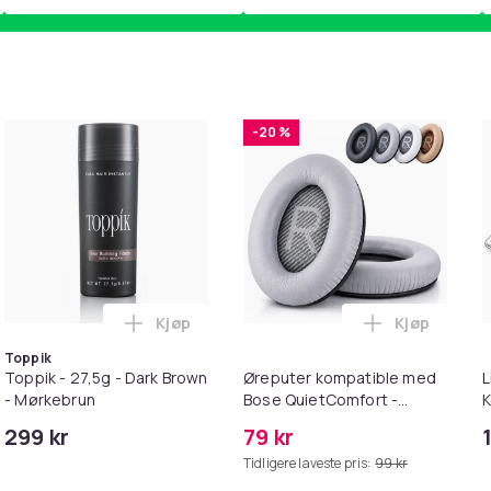
-20 %
Kjøp
Kjøp
amecube i handlekurven
ry Card 64MB - Nintendo Gamecube i handlekurven
Legg Toppik - 27,5g - Dark Brown - Mørkeb
Legg Øreput
Toppik
Toppik - 27,5g - Dark Brown
Øreputer kompatible med
L
- Mørkebrun
Bose QuietComfort -
K
QC35/QC25/QC15/AE2 -
M
299 kr
79 kr
Grå
i
Tidligere laveste pris:
99 kr