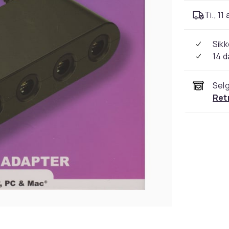
Ti., 11
Sikk
14 d
Selg
Ret