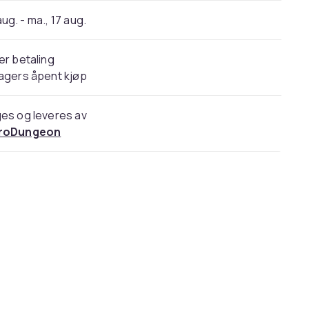
 aug. - ma., 17 aug.
er betaling
agers åpent kjøp
es og leveres av
roDungeon