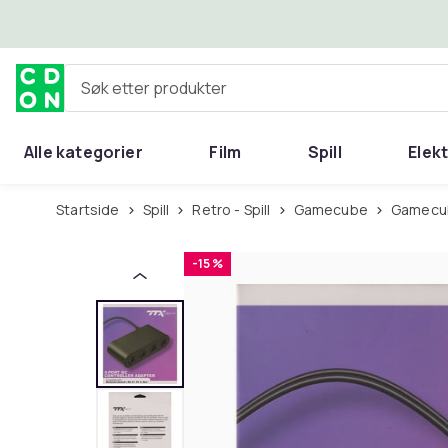
Hopp til hovedinnhold
Søk etter produkter
Alle kategorier
Film
Spill
Elek
Startside
Spill
Retro - Spill
Gamecube
Gamecu
-15 %