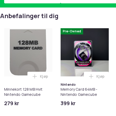
Anbefalinger til dig
Pre-Owned
Kjøp
Kjøp
Legg Minnekort 128 MB Hvit Nintendo G
Legg Memo
Nintendo
Minnekort 128 MB Hvit
Memory Card 64MB -
Nintendo Gamecube
Nintendo Gamecube
279 kr
399 kr