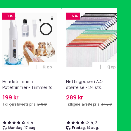
-9 %
-16 %
Kjøp
Kjøp
handlekurven
tandsbånd - mage- og kjernetrening, yoga og hjemmegymnastik
ri AG10 / LR1130 / LR54 / 189 / 10-pakning PKcell i handlekurve
Legg Hundetrimmer / Potetrimmer - Trimm
Legg Nettin
Hundetrimmer /
Nettingposer i A4-
Potetrimmer - Trimmer for
størrelse - 24 stk.
Poter
199 kr
289 kr
Tidligere laveste pris:
219 kr
Tidligere laveste pris:
344 kr
4,4
4,2
mandag, 17 aug.
fredag, 14 aug.