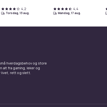
4,2
4,4
torsdag, 13 aug.
mandag, 17 aug.
 små hverdagsbehov og store
n alt fra gaming, leker og
livet, rett og slett.