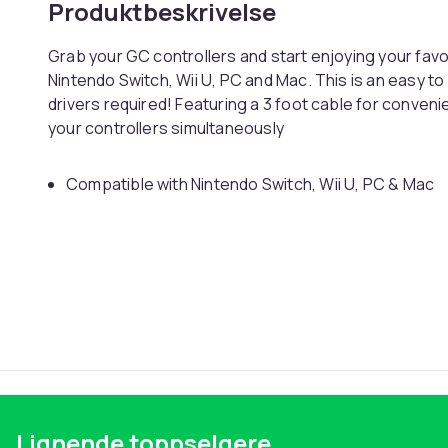
Produktbeskrivelse
Grab your GC controllers and start enjoying your favo
Nintendo Switch, Wii U, PC and Mac. This is an easy to
drivers required! Featuring a 3 foot cable for conven
your controllers simultaneously
Compatible with Nintendo Switch, Wii U, PC & Mac
For use wth with Nintendo Gamecube controllers
Connect up to four controllers
1m cable
Vekt, gram
Artikkel nr.
Produktsikkerhetsinformasjon
Lignende toppselgere