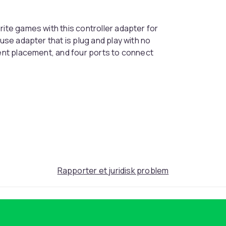
rite games with this controller adapter for
 use adapter that is plug and play with no
ient placement, and four ports to connect
150
996dda93-b7c6-527d-b0d4-be46b1f0ab15
Rapporter et juridisk problem