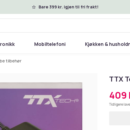
Bare 399 kr. igjen til fri frakt!
tronikk
Mobiltelefoni
Kjøkken & hushold
be tilbehør
TTX T
409 
Tidligere lave