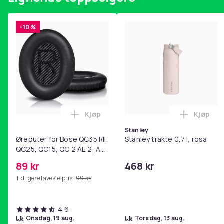
-10 %
Kjøp
Kjøp
Legg Øreputer for Bose QC35 I/II, QC25
Legg Sta
Stanley
Øreputer for Bose QC35 I/II,
Stanley trakte 0,7 l, rosa
QC25, QC15, QC 2 AE 2, AE
2i, AE 2w, SoundTrue,
89 kr
468 kr
SoundLink Black
Tidligere laveste pris:
99 kr
4,6
onsdag, 19 aug.
torsdag, 13 aug.