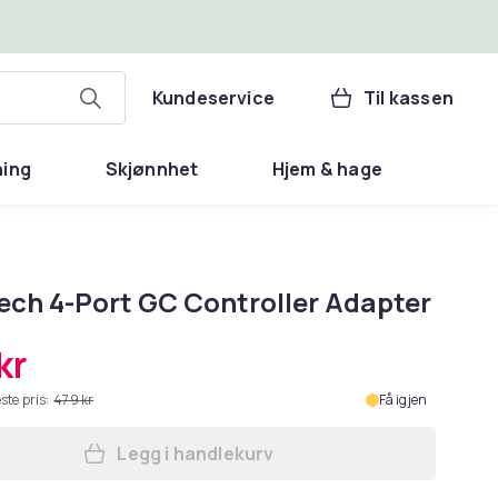
Kundeservice
Til kassen
ning
Skjønnhet
Hjem & hage
ech 4-Port GC Controller Adapter
kr
ste pris:
479 kr
Få igjen
Legg i handlekurv
Legg TTX Tech 4-Port GC Controlle