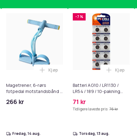
-7 %
Kjøp
Kjøp
, QC15, QC 2 AE 2, AE 2i, AE 2w, SoundTrue, SoundLink Black i 
nley trakte 0,7 l, rosa i handlekurven
Legg Magetrener, 6-rørs fotpedal mots
Legg Batte
Magetrener, 6-rørs
Batteri AG10 / LR1130 /
fotpedal motstandsbånd -
LR54 / 189 / 10-pakning
mage- og kjernetrening,
PKcell
266 kr
71 kr
yoga og
Tidligere laveste pris:
76 kr
hjemmegymnastikk Blue
fredag, 14 aug.
torsdag, 13 aug.