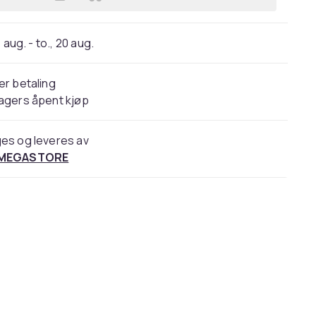
Legg Trefl 16422, 100 stykker, Tegne
 aug. - to., 20 aug.
er betaling
agers åpent kjøp
es og leveres av
 MEGASTORE