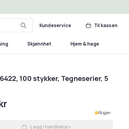
Kundeservice
Til kassen
ning
Skjønnhet
Hjem & hage
16422, 100 stykker, Tegneserier, 5
kr
Få igjen
Legg i handlekurv