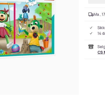
Ma., 17
Sikk
14 d
Selg
CS