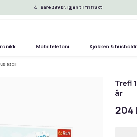
Bare 399 kr. igjen til fri frakt!
tronikk
Mobiltelefoni
Kjøkken & hushold
uslespill
Trefl 
år
204 