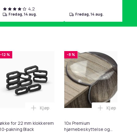
4,2
fredag, 14 aug.
fredag, 14 aug.
-12 %
-8 %
Kjøp
Kjøp
2 - Grå i handlekurven
 Minnekortadapter til iPhone/iPad i handlekurven
til HDMI-omformer 1080p i handlekurven
Legg Løkke for 22 mm klokkerem i 10-paknin
Legg 10x Prem
økke for 22 mm klokkerem
10x Premium
Ers
 10-pakning Black
hjørnebeskyttelse og
Sp
kantbeskyttelse for barn