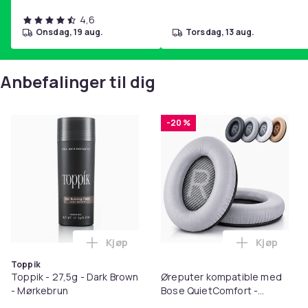
4,6
onsdag, 19 aug.
torsdag, 13 aug.
Anbefalinger til dig
-20 %
Kjøp
Kjøp
Legg Toppik - 27,5g - Dark Brown - Mørk
Legg Ørep
Toppik
Toppik - 27,5g - Dark Brown
Øreputer kompatible med
- Mørkebrun
Bose QuietComfort -
QC35/QC25/QC15/AE2 -