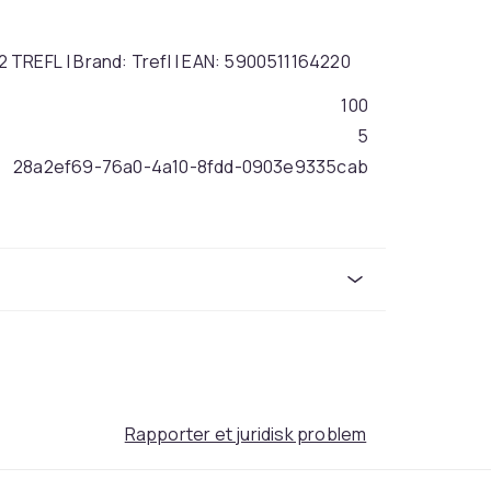
22 TREFL | Brand: Trefl | EAN: 5900511164220
100
5
28a2ef69-76a0-4a10-8fdd-0903e9335cab
Rapporter et juridisk problem