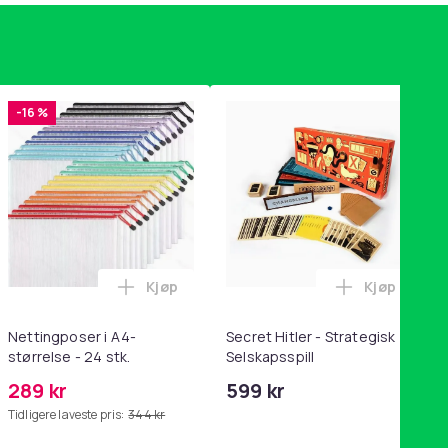
-16 %
Kjøp
Kjøp
handlekurven
tandsbånd - mage- og kjernetrening, yoga og hjemmegymnastik
ri AG10 / LR1130 / LR54 / 189 / 10-pakning PKcell i handlekurve
Legg Nettingposer i A4-størrelse - 24 stk.
Legg Secret
Nettingposer i A4-
Secret Hitler - Strategisk
størrelse - 24 stk.
Selskapsspill
289 kr
599 kr
Tidligere laveste pris:
344 kr