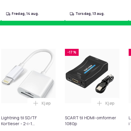
fredag, 14 aug.
torsdag, 13 aug.
-17 %
Kjøp
Kjøp
ebrun i handlekurven
uter kompatible med Bose QuietComfort - QC35/QC25/QC15/AE
Legg Lightning til SD/TF Kortleser - 2-i-1
Legg SCART 
Lightning til SD/TF
SCART til HDMI-omformer
L
Kortleser - 2-i-1
1080p
i
Minnekortadapter til