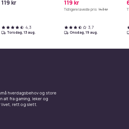
119 kr
119 kr
iPhone/iPad
Tidligere laveste pris:
143 kr
T
4,3
3,7
torsdag, 13 aug.
onsdag, 19 aug.
 små hverdagsbehov og store
n alt fra gaming, leker og
livet, rett og slett.