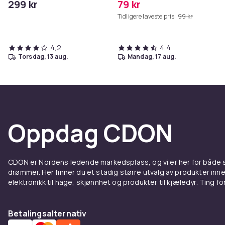
299 kr
79 kr
Grå
Tidligere laveste pris:
99 kr
4,2
4,4
torsdag, 13 aug.
mandag, 17 aug.
Oppdag CDON
CDON er Nordens ledende markedsplass, og vi er her for både
drømmer. Her finner du et stadig større utvalg av produkter inne
elektronikk til hage, skjønnhet og produkter til kjæledyr. Ting for 
Betalingsalternativ