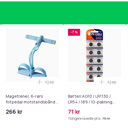
-7 %
Kjøp
Kjøp
, QC15, QC 2 AE 2, AE 2i, AE 2w, SoundTrue, SoundLink Black i 
nley trakte 0,7 l, rosa i handlekurven
Legg Magetrener, 6-rørs fotpedal mots
Legg Batte
Magetrener, 6-rørs
Batteri AG10 / LR1130 /
fotpedal motstandsbånd -
LR54 / 189 / 10-pakning
mage- og kjernetrening,
PKcell
266 kr
71 kr
yoga og
Tidligere laveste pris:
76 kr
hjemmegymnastikk Blue