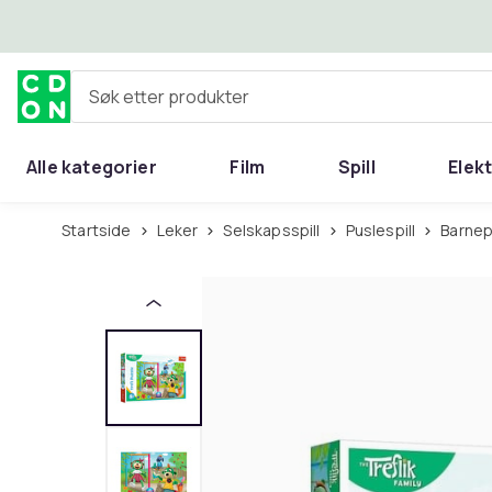
Hopp til hovedinnhold
Søk etter produkter
Alle kategorier
Film
Spill
Elek
Startside
Leker
Selskapsspill
Puslespill
Barnep