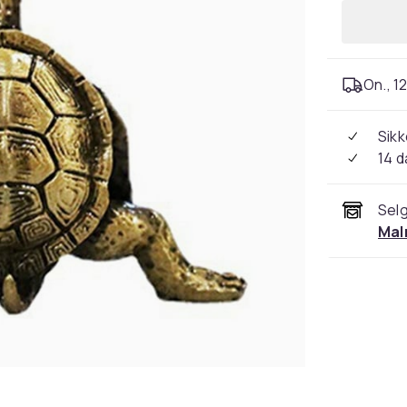
On., 12
Sikk
14 d
Selg
Mal