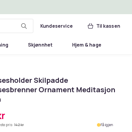
Kundeservice
Til kassen
ning
Skjønnhet
Hjem & hage
sesholder Skilpadde
sesbrenner Ornament Meditasjon
n
kr
ste pris:
142 kr
Få igjen