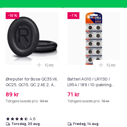
-10 %
-7 %
Kjøp
Kjøp
standsbånd - mage- og kjernetrening, yoga og hjemmegymnast
ART til HDMI-omformer 1080p i handlekurven
Legg Øreputer for Bose QC35 I/II, QC25, 
Legg Batte
Blue
Øreputer for Bose QC35 I/II,
Batteri AG10 / LR1130 /
QC25, QC15, QC 2 AE 2, AE
LR54 / 189 / 10-pakning
100
2i, AE 2w, SoundTrue,
PKcell
e5da407a-003e-5ad7-8d0c-e9ba22278bdd
89 kr
71 kr
SoundLink Black
Tidligere laveste pris:
99 kr
Tidligere laveste pris:
76 kr
4,6
torsdag, 20 aug.
fredag, 14 aug.