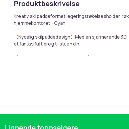
Produktbeskrivelse
Kreativ skilpaddeformet legeringsrøkelsesholder, rø
hjemmekontoret - Cyan
【Nydelig skilpaddedesign】Med en sjarmerende 3D-s
et fantasifullt preg til stuen din.
【Konstruksjon i premium legering】Laget av høykvalite
mot deformasjon og oksidasjon, og langvarig fargebe
【Stabil oppreist struktur】Den velbalanserte designen
base for å brenne røkelse trygt.
【Allsidig funksjonalitet】Passer for røkelsespinner, 
og hjemmeinnredning.
【Moderne minimalistisk estetikk】Komplementerer enke
Lignende toppselgere
inn i stuer, arbeidsrom og terom.