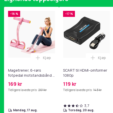
Spesifikasjoner:
-16 %
-17 %
Materiale: Legering
Mål: 3,7 x 3,5 cm
Design: Stående skilpaddeform
Pakken er inkludert
1 x Røkelsesholder
Kjøp
Kjøp
Røkelse er ikke inkludert
Legg Magetrener, 6-rørs fotpedal mot
Legg SC
Farge
Magetrener, 6-rørs
SCART til HDMI-omformer
fotpedal motstandsbånd -
Vekt, gram
1080p
mage- og kjernetrening,
Artikkel nr.
169 kr
119 kr
yoga og
Tidligere laveste pris:
201 kr
Tidligere laveste pris:
143 kr
hjemmegymnastikk Pink
Produktsikkerhetsinformasjon
3,7
mandag, 17 aug.
torsdag, 20 aug.