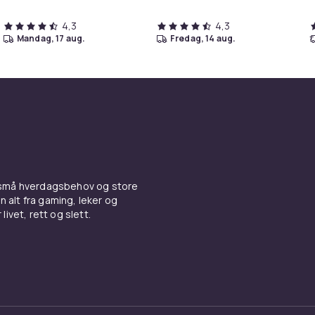
4,3
4,3
mandag, 17 aug.
fredag, 14 aug.
 små hverdagsbehov og store
n alt fra gaming, leker og
livet, rett og slett.