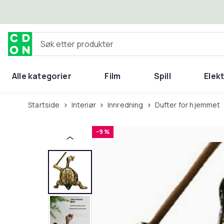
Hopp til hovedinnhold
Søk etter produkter
Alle kategorier
Film
Spill
Elek
Startside
Interiør
Innredning
Dufter for hjemmet
-9 %