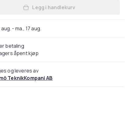
Legg i handlekurv
Legg Røkelsesholder Skilpadde Røk
 aug. - ma., 17 aug.
er betaling
agers åpent kjøp
es og leveres av
mö TeknikKompani AB