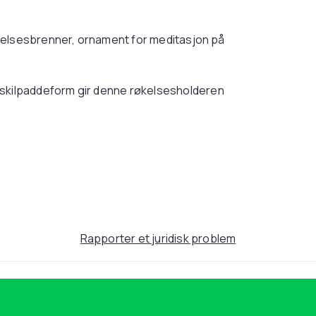
kelsesbrenner, ornament for meditasjon på
kilpaddeform gir denne røkelsesholderen
ts legering, som sikrer stabilitet, motstand
varing.
 forhindrer at den velter og gir en sikker
Rapporter et juridisk problem
perfekt for meditasjon, mindfulness-praksis
lt ulike interiørstiler og passer sømløst