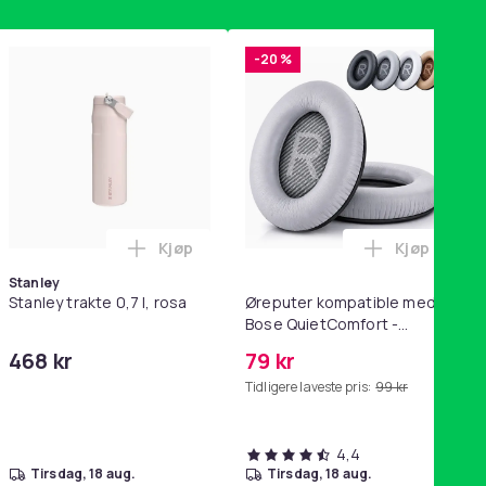
-20 %
Kjøp
Kjøp
ikk Pink i handlekurven
QC15, QC 2 AE 2, AE 2i, AE 2w, SoundTrue, SoundLink Black i ha
ri AG10 / LR1130 / LR54 / 189 / 10-pakning PKcell i handlekurve
Legg Stanley trakte 0,7 l, rosa i handleku
Legg Ørepu
Stanley
Stanley trakte 0,7 l, rosa
Øreputer kompatible med
Bose QuietComfort -
QC35/QC25/QC15/AE2 -
468 kr
79 kr
Grå
Tidligere laveste pris:
99 kr
4,4
tirsdag, 18 aug.
tirsdag, 18 aug.