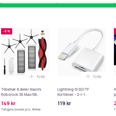
-6 %
Kjøp
Kjøp
ebrun i handlekurven
irwash Dry Shampoo Nonaerosol Balances Scalp & Controls Exc
Legg Tilbehør 8 deler Xiaomi Roborock S
Legg Lightni
Tilbehør 8 deler Xiaomi
Lightning til SD/TF
A
Roborock S5 Max/S6
Kortleser - 2-i-1
p
Pure/S6
Minnekortadapter til
S
149 kr
119 kr
MAXV/S50/S51/S55/S5/S60/S65/S6
iPhone/iPad
Tidligere laveste pris:
159 kr
T