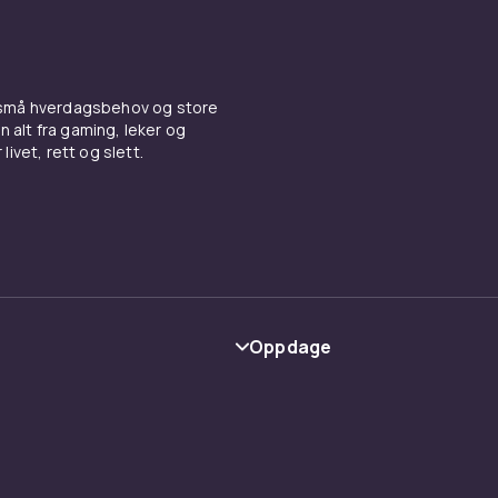
 små hverdagsbehov og store
n alt fra gaming, leker og
livet, rett og slett.
Oppdage
Kategorier
Varemerker
y
Guider