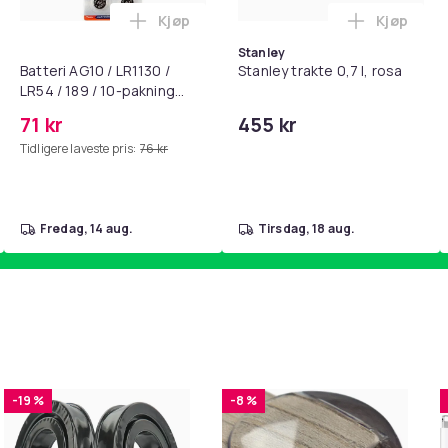
Kjøp
Kjøp
standsbånd - mage- og kjernetrening, yoga og hjemmegymnast
puter for Bose QC35 I/II, QC25, QC15, QC 2 AE 2, AE 2i, AE 2w,
Legg Batteri AG10 / LR1130 / LR54 / 189 
Legg Stanl
Stanley
Batteri AG10 / LR1130 /
Stanley trakte 0,7 l, rosa
LR54 / 189 / 10-pakning
PKcell
71 kr
455 kr
Tidligere laveste pris:
76 kr
fredag, 14 aug.
tirsdag, 18 aug.
-19 %
-8 %