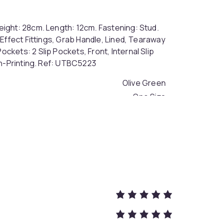
ight: 28cm. Length: 12cm. Fastening: Stud.
Effect Fittings, Grab Handle, Lined, Tearaway
kets: 2 Slip Pockets, Front, Internal Slip
en-Printing. Ref: UTBC5223
Olive Green
One Size
62bb8fa4-3d4e-466b-9ee1-fcac6b7979ef