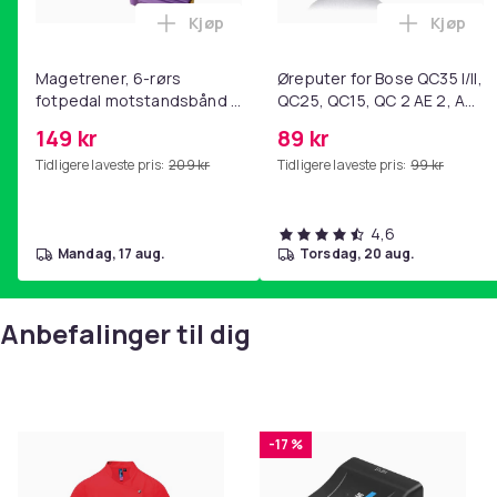
Kjøp
Kjøp
Legg Magetrener, 6-rørs fotpedal mot
Legg Øre
Magetrener, 6-rørs
Øreputer for Bose QC35 I/II,
fotpedal motstandsbånd -
QC25, QC15, QC 2 AE 2, AE
mage- og kjernetrening,
2i, AE 2w, SoundTrue,
149 kr
89 kr
yoga og
SoundLink Black
Tidligere laveste pris:
209 kr
Tidligere laveste pris:
99 kr
hjemmegymnastikk Purple
4,6
mandag, 17 aug.
torsdag, 20 aug.
Anbefalinger til dig
-17 %