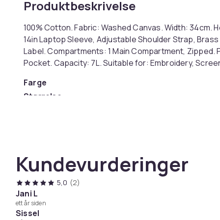
Produktbeskrivelse
100% Cotton. Fabric: Washed Canvas. Width: 34cm. He
14in Laptop Sleeve, Adjustable Shoulder Strap, Brass 
Label. Compartments: 1 Main Compartment, Zipped. Poc
Pocket. Capacity: 7L. Suitable for: Embroidery, Scre
Farge
Størrelse
Artikkel nr.
Produktsikkerhetsinformasjon
Kundevurderinger
5,0
(2)
Jani L
ett år siden
Sissel