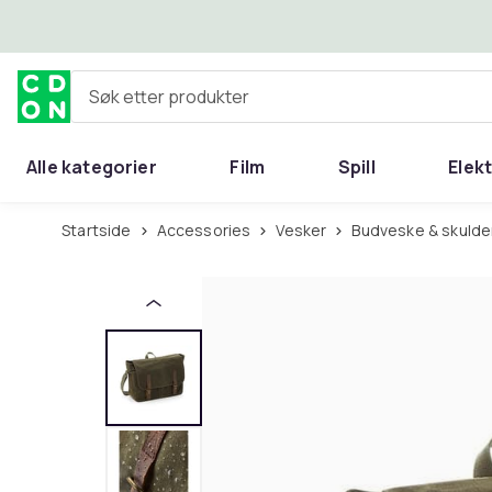
Hopp til hovedinnhold
Søk etter produkter
Alle kategorier
Film
Spill
Elek
Startside
Accessories
Vesker
Budveske & skuld