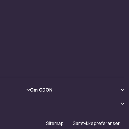
Om CDON
Om oss
Kundeanmeldelser
Jobbe på CDON
Sitemap
Samtykkepreferanser