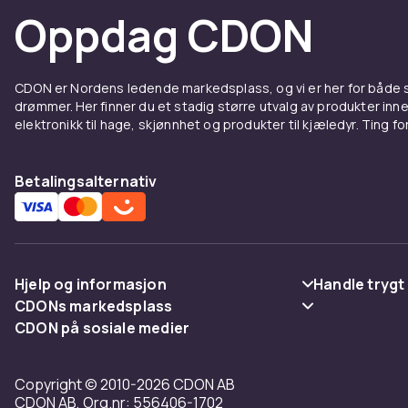
Oppdag CDON
CDON er Nordens ledende markedsplass, og vi er her for både
drømmer. Her finner du et stadig større utvalg av produkter inne
elektronikk til hage, skjønnhet og produkter til kjæledyr. Ting for 
Betalingsalternativ
Hjelp og informasjon
Handle trygt
CDONs markedsplass
Vanlige spørsmål
Betaling
CDON på sosiale medier
Merchant Help Center
Spor pakke
Levering
Copyright © 2010-2026 CDON AB
Angre & returner her
Vilkår & polic
CDON AB, Org.nr: 556406-1702