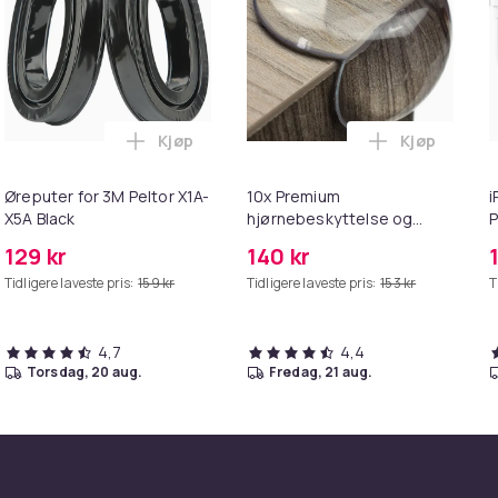
Kjøp
Kjøp
unic / Health Beauty & Spa / Workwear i handlekurven
T til HDMI-omformer 1080p i handlekurven
Legg Øreputer for 3M Peltor X1A-X5A Black
Legg 10x Pr
Øreputer for 3M Peltor X1A-
10x Premium
i
X5A Black
hjørnebeskyttelse og
P
kantbeskyttelse for barn
+
129 kr
140 kr
Tidligere laveste pris:
159 kr
Tidligere laveste pris:
153 kr
T
4,7
4,4
torsdag, 20 aug.
fredag, 21 aug.