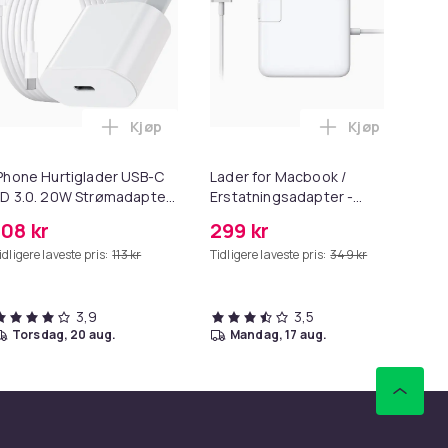
Kjøp
Kjøp
 i handlekurven
emium hjørnebeskyttelse og kantbeskyttelse for barn i handl
Legg iPhone Hurtiglader USB-C PD 3.0. 20W
Legg Lader fo
Phone Hurtiglader USB-C
Lader for Macbook /
Ne
D 3.0. 20W Strømadapter
Erstatningsadapter -
stø
 Kabel
MagSafe Gen 2 - 45W
108 kr
299 kr
28
idligere laveste pris:
113 kr
Tidligere laveste pris:
349 kr
Tid
3,9
3,5
torsdag, 20 aug.
mandag, 17 aug.