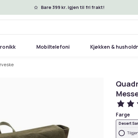
Bare 399 kr. igjen til fri frakt!
tronikk
Mobiltelefoni
Kjøkken & hushold
erveske
Quadr
Messe
Farge
Desert Sa
Tilgje