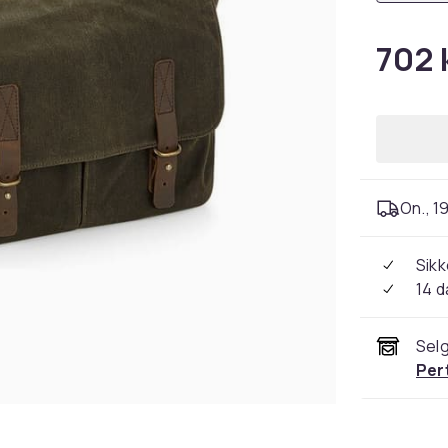
702 
On., 19
Sikk
14 d
Selg
Per