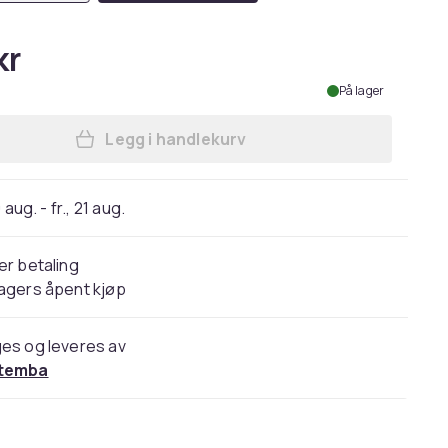
kr
På lager
Legg i handlekurv
Legg Quadra Heritage Leather Acce
 aug. - fr., 21 aug.
er betaling
agers åpent kjøp
es og leveres av
temba