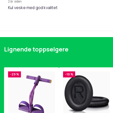
2 år siden
Kul veske med god kvalitet
Lignende toppselgere
-29 %
-10 %