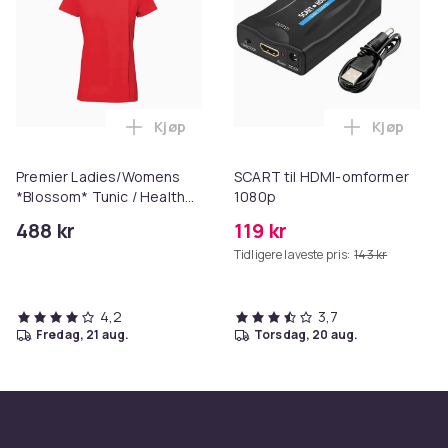
Kjøp
Kjøp
Legg Premier Ladies/Womens *Blossom* T
Legg SCAR
Premier Ladies/Womens
SCART til HDMI-omformer
*Blossom* Tunic / Health
1080p
Beauty & Spa / Workwear
488 kr
119 kr
Tidligere laveste pris:
143 kr
4,2
3,7
fredag, 21 aug.
torsdag, 20 aug.