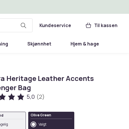
Kundeservice
Til kassen
ning
Skjønnhet
Hjem & hage
a Heritage Leather Accents
nger Bag
5,0
(2)
Olive Green
nd
ngelig
Valgt