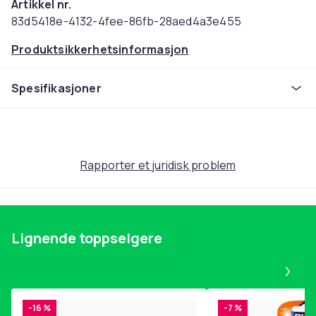
Artikkel nr.
83d5418e-4132-4fee-86fb-28aed4a3e455
Produktsikkerhetsinformasjon
Spesifikasjoner
Rapporter et juridisk problem
Lignende toppselgere
Pa
-16 %
-7 %