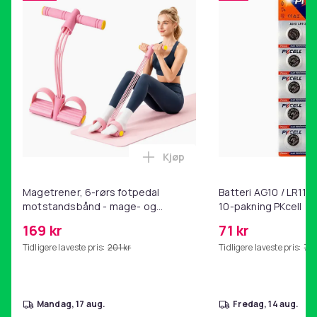
Kjøp
Legg Magetrener, 6-rørs fotp
Magetrener, 6-rørs fotpedal
Batteri AG10 / LR1130
motstandsbånd - mage- og
10-pakning PKcell
kjernetrening, yoga og
169 kr
71 kr
hjemmegymnastikk Pink
Tidligere laveste pris:
201 kr
Tidligere laveste pris:
76 
mandag, 17 aug.
fredag, 14 aug.