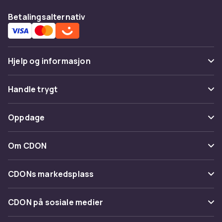
Betalingsalternativ
Hjelp og informasjon
Vanlige spørsmål
Handle trygt
Spor pakke
Betaling
Oppdage
Angre & returner her
Levering
Kategorier
Kontakt oss
Om CDON
Vilkår & policy
Varemerker
Om oss
Tilbakekallinger
CDONs markedsplass
Guider
Kundeanmeldelser
Merchant Help Center
CDON på sosiale medier
Jobbe på CDON