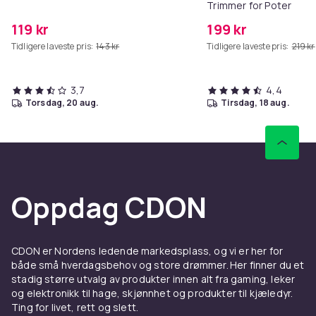
Trimmer for Poter
119 kr
199 kr
Tidligere laveste pris:
143 kr
Tidligere laveste pris:
219 kr
3,7
4,4
torsdag, 20 aug.
tirsdag, 18 aug.
Oppdag CDON
CDON er Nordens ledende markedsplass, og vi er her for
både små hverdagsbehov og store drømmer. Her finner du et
stadig større utvalg av produkter innen alt fra gaming, leker
og elektronikk til hage, skjønnhet og produkter til kjæledyr.
Ting for livet, rett og slett.