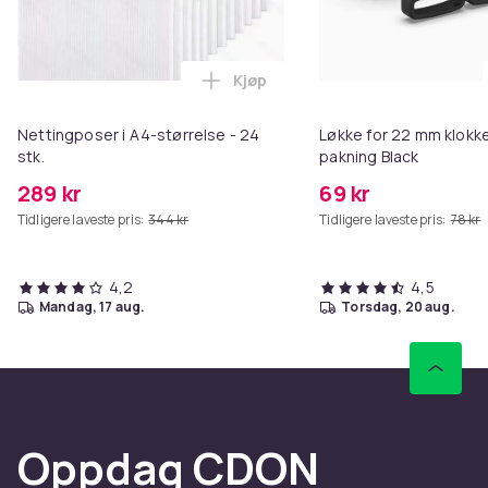
Kjøp
Legg Nettingposer i A4-størrelse
Nettingposer i A4-størrelse - 24
Løkke for 22 mm klokke
stk.
pakning Black
289 kr
69 kr
Tidligere laveste pris:
344 kr
Tidligere laveste pris:
78 kr
4,2
4,5
mandag, 17 aug.
torsdag, 20 aug.
Oppdag CDON