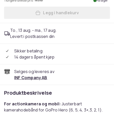
Tidligere laveste pris:
143 kr
På lager
Legg i handlekurv
Legg Pannebånd for GoPro 
To., 13 aug. - ma., 17 aug.
Levert i postkassen din
Sikker betaling
14 dagers åpent kjøp
Selges og leveres av
INF Company AB
Produktbeskrivelse
For actionkamera og mobil:
Justerbart
kamerahodebånd for GoPro Hero (6, 5, 4, 3+,3, 2, 1).