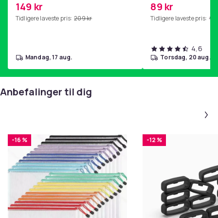
149 kr
89 kr
hjemmegymnastikk Purple
Tidligere laveste pris:
209 kr
Tidligere laveste pris:
99 
4,6
mandag, 17 aug.
torsdag, 20 aug.
Anbefalinger til dig
-16 %
-12 %