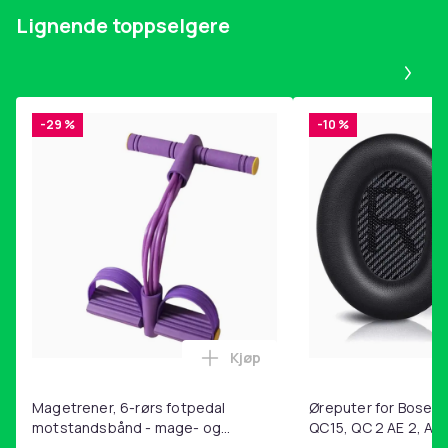
1 x mobiltelefonholder
Lignende toppselgere
Pa
Vekt, gram
151
-29 %
-10 %
Artikkel nr.
13d23487-3362-4398-b043-e2773da6ea96
Produktsikkerhetsinformasjon
Kjøp
Legg Magetrener, 6-rørs fotp
Magetrener, 6-rørs fotpedal
Øreputer for Bose QC
motstandsbånd - mage- og
QC15, QC 2 AE 2, AE 
kjernetrening, yoga og
SoundTrue, SoundLin