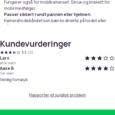
Fungerer også for mobilkameraet. Skrue og brakett for
mobil medfølger.
Passer sikkert rundt pannen eller hjelmen:
Kamerahodebåndet kan bæres direkte på hodet eller
på hjelmen. Mykt, lett materiale som er sklisikkert
behandlet slik at det holder seg sikkert på plass.
Justerbar størrelse:
Du kan enkelt justere
Kundevurderinger
pannebåndet til din individuelle størrelse og avhengig
av om du bruker hjelm eller ikke.
3,5
(2)
Lars
ett år siden
Spesifikasjoner:
Aase B
Farge: Sort
3 år siden
Vekt: 71 g
Veldig fornøyd
Dimensjoner: 17 cm x 11 cm x 2,0 cm (justerbar)
Pakken inkluderer:
Rapporter et juridisk problem
1 x pannebånd
1 x adapter (5 mm)
1 x skrue