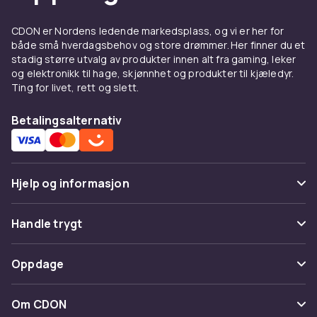
CDON er Nordens ledende markedsplass, og vi er her for
både små hverdagsbehov og store drømmer. Her finner du et
stadig større utvalg av produkter innen alt fra gaming, leker
og elektronikk til hage, skjønnhet og produkter til kjæledyr.
Ting for livet, rett og slett.
Betalingsalternativ
Hjelp og informasjon
Vanlige spørsmål
Handle trygt
Spor pakke
Betaling
Oppdage
Angre & returner her
Levering
Kategorier
Kontakt oss
Om CDON
Vilkår & policy