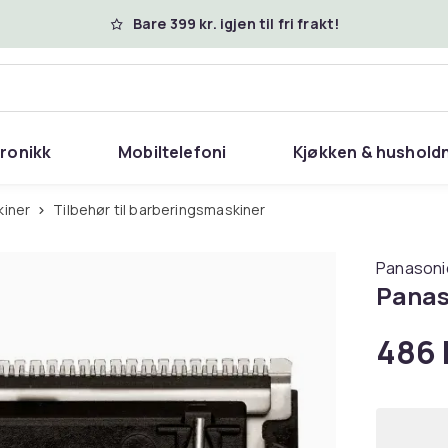
Bare 399 kr. igjen til fri frakt!
tronikk
Mobiltelefoni
Kjøkken & hushold
kiner
Tilbehør til barberingsmaskiner
Panasoni
Panas
486 