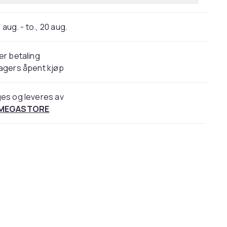
 aug. - to., 20 aug.
er betaling
agers åpent kjøp
es og leveres av
 MEGASTORE