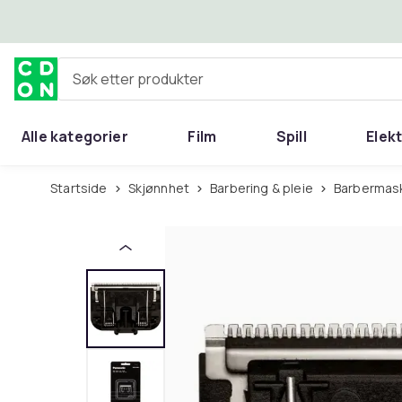
Hopp til hovedinnhold
Søk etter produkter
Alle kategorier
Film
Spill
Elek
Startside
Skjønnhet
Barbering & pleie
Barbermas