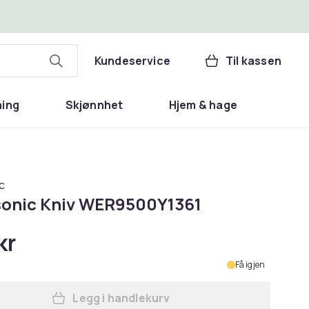
Kundeservice
Til kassen
ning
Skjønnhet
Hjem & hage
c
onic Kniv WER9500Y1361
kr
Få igjen
Legg i handlekurv
Legg Panasonic Kniv WER9500Y1361