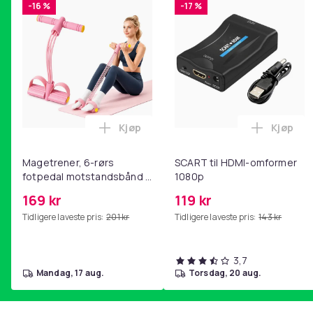
-16 %
-17 %
Kjøp
Kjøp
Legg Magetrener, 6-rørs fotpedal mot
Legg SC
Magetrener, 6-rørs
SCART til HDMI-omformer
fotpedal motstandsbånd -
1080p
mage- og kjernetrening,
169 kr
119 kr
yoga og
Tidligere laveste pris:
201 kr
Tidligere laveste pris:
143 kr
hjemmegymnastikk Pink
3,7
mandag, 17 aug.
torsdag, 20 aug.