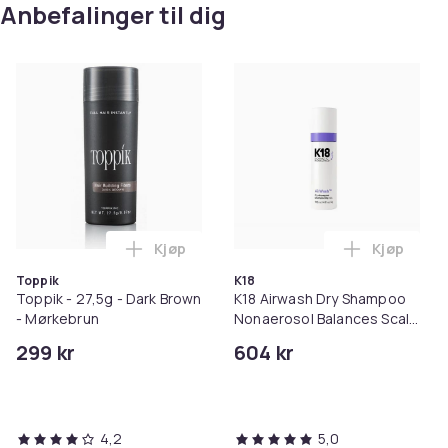
Anbefalinger til dig
Kjøp
Kjøp
Legg Toppik - 27,5g - Dark Brown - Mørk
Legg K18 A
Toppik
K18
Toppik - 27,5g - Dark Brown
K18 Airwash Dry Shampoo
- Mørkebrun
Nonaerosol Balances Scalp
& Controls Excess Oil
299 kr
604 kr
4,2
5,0