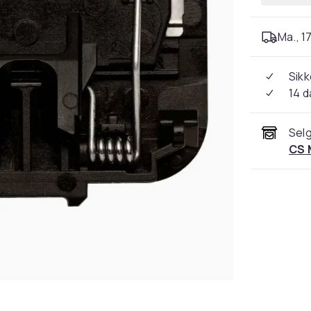
Ma., 17
Sikk
14 d
Selg
CS