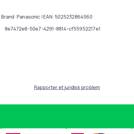
 Brand: Panasonic | EAN: 5025232864560
8e7472e8-50e7-4291-8814-cf55952217e1
Rapporter et juridisk problem