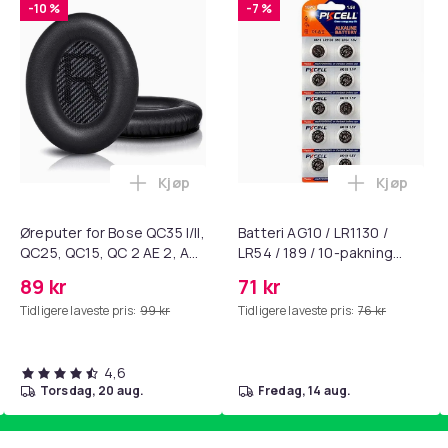
-10 %
-7 %
Kjøp
Kjøp
standsbånd - mage- og kjernetrening, yoga og hjemmegymnast
ART til HDMI-omformer 1080p i handlekurven
Legg Øreputer for Bose QC35 I/II, QC25, 
Legg Batte
Øreputer for Bose QC35 I/II,
Batteri AG10 / LR1130 /
QC25, QC15, QC 2 AE 2, AE
LR54 / 189 / 10-pakning
2i, AE 2w, SoundTrue,
PKcell
89 kr
71 kr
SoundLink Black
Tidligere laveste pris:
99 kr
Tidligere laveste pris:
76 kr
4,6
torsdag, 20 aug.
fredag, 14 aug.