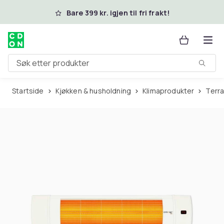
Hopp til hovedinnhold
Bare 399 kr. igjen til fri frakt!
Søk etter produkter
Startside
Kjøkken & husholdning
Klimaprodukter
Ter