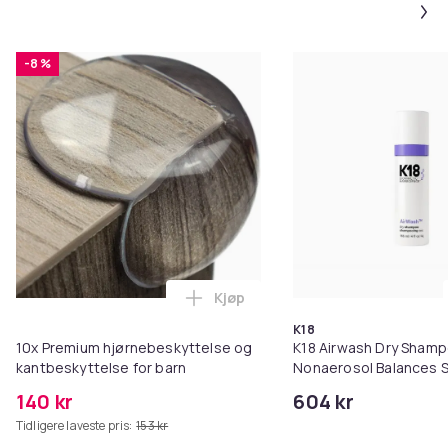
-8 %
Kjøp
Legg 10x Premium hjørnebeskytt
K18
10x Premium hjørnebeskyttelse og
K18 Airwash Dry Sham
kantbeskyttelse for barn
Nonaerosol Balances S
Controls Excess Oil
140 kr
604 kr
Tidligere laveste pris:
153 kr