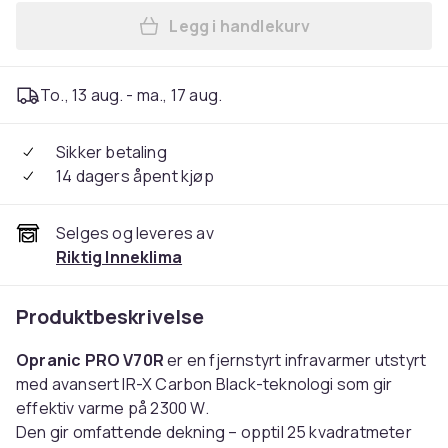
Legg i handlekurv
Legg Opranic Pro V70 23XR 
To., 13 aug. - ma., 17 aug.
Sikker betaling
14 dagers åpent kjøp
Selges og leveres av
Riktig Inneklima
Produktbeskrivelse
Opranic PRO V70R
er en fjernstyrt infravarmer utstyrt
med avansert IR-X Carbon Black-teknologi som gir
effektiv varme på 2300 W.
Den gir omfattende dekning – opptil 25 kvadratmeter