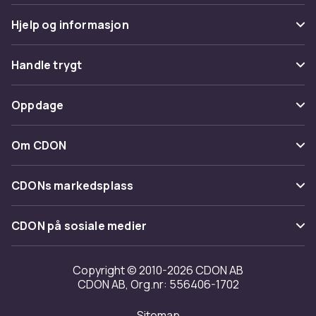
Hjelp og informasjon
Vanlige spørsmål
Handle trygt
Spor pakke
Betaling
Oppdage
Angre & returner her
Levering
Kategorier
Kontakt oss
Om CDON
Vilkår & policy
Varemerker
Om oss
Tilbakekallinger
CDONs markedsplass
Guider
Kundeanmeldelser
Merchant Help Center
CDON på sosiale medier
Jobbe på CDON
Investor relations
Copyright © 2010-2026 CDON AB
CDON AB, Org.nr: 556406-1702
Tilgjengelighet
Sitemap