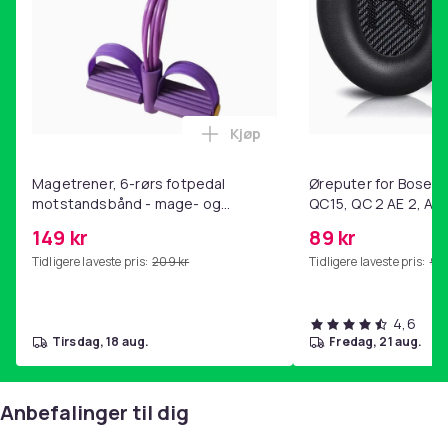
-
Garanti:
3 år
Artikkel nr.
f6ff6f3d-abd2-5805-90fb-85bc9a554f20
Produktsikkerhetsinformasjon
Kjøp
Legg Magetrener, 6-rørs fotp
Magetrener, 6-rørs fotpedal
Øreputer for Bose QC
motstandsbånd - mage- og
QC15, QC 2 AE 2, AE 
kjernetrening, yoga og
SoundTrue, SoundLin
149 kr
89 kr
hjemmegymnastikk Purple
Tidligere laveste pris:
209 kr
Tidligere laveste pris:
99 
4,6
tirsdag, 18 aug.
fredag, 21 aug.
Anbefalinger til dig