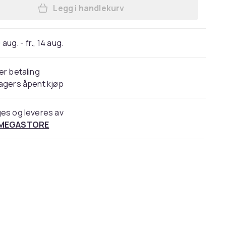
Legg i handlekurv
Legg Nilfisk O-ringsett i handlekurv
 aug. - fr., 14 aug.
er betaling
agers åpent kjøp
es og leveres av
 MEGASTORE