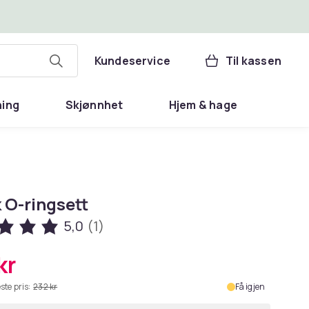
Kundeservice
Til kassen
ning
Skjønnhet
Hjem & hage
k O-ringsett
5,0
(1)
kr
ste pris:
232 kr
Få igjen