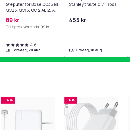
Øreputer for Bose QC35 I/II,
Stanley trakte 0,7 l, rosa
QC25, QC15, QC 2 AE 2, AE
2i, AE 2w, SoundTrue,
89 kr
455 kr
SoundLink Black
Tidligere laveste pris:
99 kr
4,6
torsdag, 20 aug.
tirsdag, 18 aug.
-14 %
-4 %