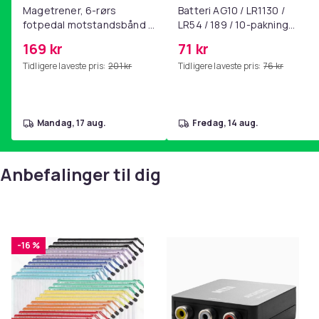
Magetrener, 6-rørs
Batteri AG10 / LR1130 /
fotpedal motstandsbånd -
LR54 / 189 / 10-pakning
mage- og kjernetrening,
PKcell
169 kr
71 kr
yoga og
Tidligere laveste pris:
201 kr
Tidligere laveste pris:
76 kr
hjemmegymnastikk Pink
mandag, 17 aug.
fredag, 14 aug.
Anbefalinger til dig
-16 %