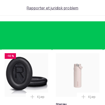
Rapporter et juridisk problem
-10 %
Kjøp
Kjøp
standsbånd - mage- og kjernetrening, yoga og hjemmegymnast
teri AG10 / LR1130 / LR54 / 189 / 10-pakning PKcell i handlekur
Legg Øreputer for Bose QC35 I/II, QC25, 
Legg Stanl
Stanley