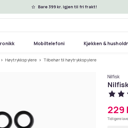
Bare 399 kr. igjen til fri frakt!
tronikk
Mobiltelefoni
Kjøkken & hushold
Høytrykkspylere
Tilbehør til høytrykkspylere
Nilfisk
Nilfis
229 
Tidligere lave