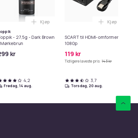
Kjøp
Kjøp
ter - MagSafe Gen 2 - 45W i handlekurven
 Hurtiglader USB-C PD 3.0. 20W Strømadapter + Kabel i handl
Legg Toppik - 27,5g - Dark Brown - Mørkebru
Legg SCART t
oppik
oppik - 27,5g - Dark Brown
SCART til HDMI-omformer
Lø
 Mørkebrun
1080p
i 1
299 kr
119 kr
69
Tidligere laveste pris:
143 kr
Tid
4,2
3,7
fredag, 14 aug.
torsdag, 20 aug.