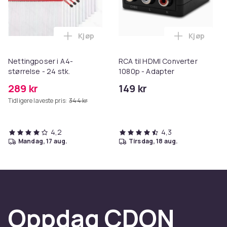
Kjøp
Kjøp
Legg Nettingposer i A4-størrelse - 24 stk
Legg RCA t
Nettingposer i A4-
RCA til HDMI Converter
størrelse - 24 stk.
1080p - Adapter
289 kr
149 kr
Tidligere laveste pris:
344 kr
4,2
4,3
mandag, 17 aug.
tirsdag, 18 aug.
Oppdag CDON