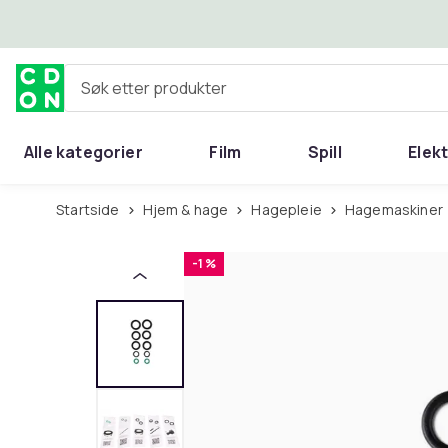
Hopp til hovedinnhold
Søk etter produkter
Alle kategorier
Film
Spill
Elek
Startside
Hjem & hage
Hagepleie
Hagemaskiner
-1 %