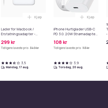
Kjøp
Kjøp
. i handlekurven
il HDMI Converter 1080p - Adapter i handlekurven
Legg Lader for Macbook / Erstatningsadap
Legg iPhone
T
Lader for Macbook /
iPhone Hurtiglader USB-C
T
Erstatningsadapter -
PD 3.0. 20W Strømadapter
-
MagSafe Gen 2 - 45W
+ Kabel
299 kr
108 kr
Tidligere laveste pris:
349 kr
Tidligere laveste pris:
113 kr
3,5
3,9
mandag, 17 aug.
torsdag, 20 aug.