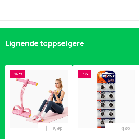
Lignende toppselgere
-16 %
-7 %
Kjøp
Kjøp
Legg Magetrener, 6-rørs fotpedal mot
Legg Bat