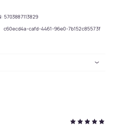
EAN: 5703887113829
c60ecd4a-cafd-4461-96e0-7b152c85573f