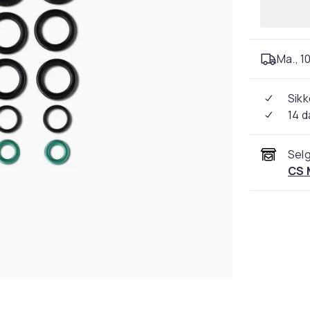
Ma., 10
Sikk
14 d
Selg
CS