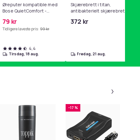
Øreputer kompatible med
Skjærebrett i titan,
Bose QuietComfort -
antibakterielt skjærebrett,
QC35/QC25/QC15/AE2 -
skjærebrett i rustfritt stål,
79 kr
372 kr
Grå
BPA-fri (2 stk.)
Tidligere laveste pris:
99 kr
4,4
tirsdag, 18 aug.
fredag, 21 aug.
Panel 1 a
-17 %
-