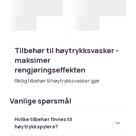
Tilbehør til høytrykksvasker -
maksimer
rengjøringseffekten
Riktig tilbehør til høytrykksvasker gjør
rengjøringen mer effektiv og allsidig. Hos
CDON finner du tilbehør fra
Kärcher
og
Nilfisk
.
Vanlige spørsmål
Overflaterengjøringen er det mest
tidsbesparende tilbehøret til rengjøring av
Hvilke tilbehør finnes til
terrassefliser. En sandblåsningssett fjerner
høytrykkspylere?
gammel maling og rust. Saperanden tilsetter
rengjøringsmiddel direkte i strålen.