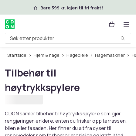
Hopp til hovedinnhold
Bare 399 kr. igjen til fri frakt!
Søk etter produkter
Startside
Hjem & hage
Hagepleie
Hagemaskiner
Tilbehør til
høytrykkspylere
CDON samler tilbehør til høytrykksspylere som gjør
rengjøringen enklere, enten du frisker opp terrassen,
bilen eller fasaden. Her finner du alt fra dyser til
reservedeler som forbedrer presisjon og kraft. Med