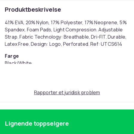
Produktbeskrivelse
41% EVA, 20% Nylon, 17% Polyester, 17% Neoprene, 5%
Spandex. Foam Pads, Light Compression. Adjustable
Strap. Fabric Technology: Breathable, Dri-FIT. Durable,
Latex Free. Design: Logo, Perforated. Ref: UTCS614
Farge
Black/White
Størrelse
S - M (EU)
Artikkel nr.
Rapporter et juridisk problem
91701a20-4980-41c4-8b7e-3f845f3f4dac
Produktsikkerhetsinformasjon
Lignende toppselgere
Pa