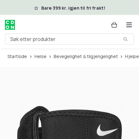
Hopp til hovedinnhold
Bare 399 kr. igjen til fri frakt!
Søk etter produkter
Startside
Helse
Bevegelighet & tilgjengelighet
Hjel