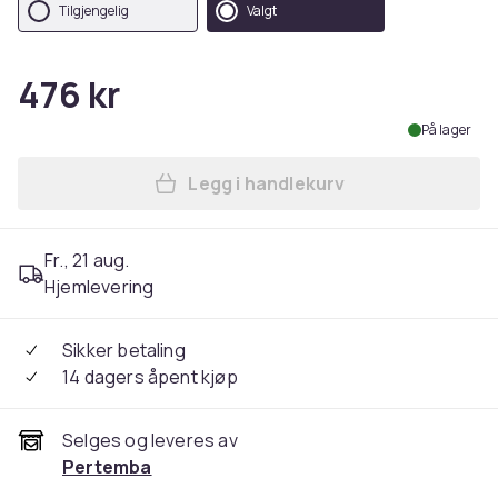
Tilgjengelig
Valgt
476 kr
På lager
Legg i handlekurv
Legg Nike Unisex Adult Pro 
Fr., 21 aug.
Hjemlevering
Sikker betaling
14 dagers åpent kjøp
Selges og leveres av
Pertemba