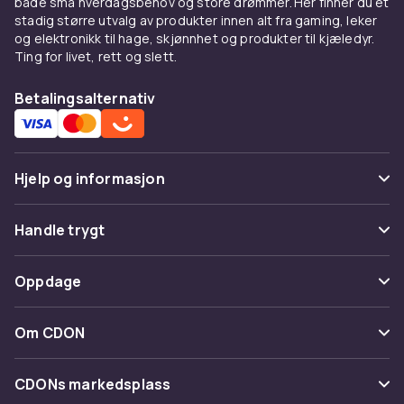
både små hverdagsbehov og store drømmer. Her finner du et
stadig større utvalg av produkter innen alt fra gaming, leker
og elektronikk til hage, skjønnhet og produkter til kjæledyr.
Ting for livet, rett og slett.
Betalingsalternativ
Hjelp og informasjon
Vanlige spørsmål
Handle trygt
Spor pakke
Betaling
Oppdage
Angre & returner her
Levering
Kategorier
Kontakt oss
Om CDON
Vilkår & policy
Varemerker
Om oss
Tilbakekallinger
CDONs markedsplass
Guider