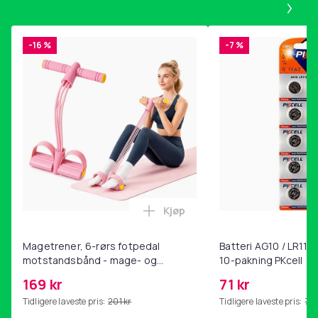
-16 %
-7 %
Kjøp
Legg Magetrener, 6-rørs fotp
Magetrener, 6-rørs fotpedal
Batteri AG10 / LR1130
motstandsbånd - mage- og
10-pakning PKcell
kjernetrening, yoga og
169 kr
71 kr
hjemmegymnastikk Pink
Tidligere laveste pris:
201 kr
Tidligere laveste pris:
76 