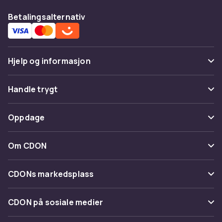
Betalingsalternativ
Hjelp og informasjon
Vanlige spørsmål
Handle trygt
Spor pakke
Betaling
Oppdage
Angre & returner her
Levering
Kategorier
Kontakt oss
Om CDON
Vilkår & policy
Varemerker
Om oss
Tilbakekallinger
CDONs markedsplass
Guider
Kundeanmeldelser
Merchant Help Center
CDON på sosiale medier
Jobbe på CDON