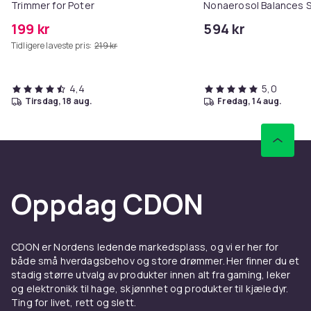
Trimmer for Poter
Nonaerosol Balances S
Controls Excess Oil
199 kr
594 kr
Tidligere laveste pris:
219 kr
4,4
5,0
tirsdag, 18 aug.
fredag, 14 aug.
Oppdag CDON
CDON er Nordens ledende markedsplass, og vi er her for
både små hverdagsbehov og store drømmer. Her finner du et
stadig større utvalg av produkter innen alt fra gaming, leker
og elektronikk til hage, skjønnhet og produkter til kjæledyr.
Ting for livet, rett og slett.