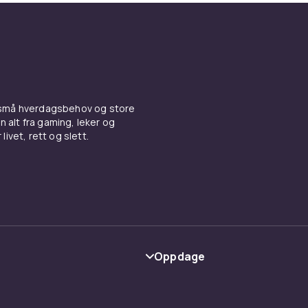
 små hverdagsbehov og store
n alt fra gaming, leker og
livet, rett og slett.
Oppdage
Kategorier
Varemerker