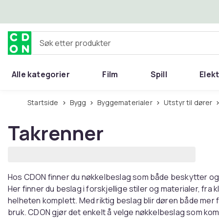
Hopp til hovedinnhold
Søk etter produkter
Alle kategorier
Film
Spill
Elek
Startside
Bygg
Byggematerialer
Utstyr til dører
Takrenner
Hos CDON finner du nøkkelbeslag som både beskytter og f
Her finner du beslag i forskjellige stiler og materialer, fra
helheten komplett. Med riktig beslag blir døren både mer f
bruk. CDON gjør det enkelt å velge nøkkelbeslag som kom