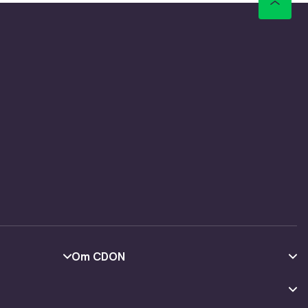
Om CDON
Om oss
Kundeanmeldelser