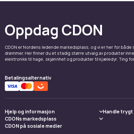
Oppdag CDON
CDON er Nordens ledende markedsplass, og vi er her for både
drømmer. Her finner du et stadig større utvalg av produkter inne
elektronikk til hage, skjønnhet og produkter til kjæledyr. Ting for 
Betalingsalternativ
Hjelp og informasjon
Handle trygt
CDONs markedsplass
Vanlige spørsmål
Betaling
CDON på sosiale medier
Merchant Help Center
Spor pakke
Levering