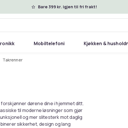
Bare 399 kr. igjen til fri frakt!
tronikk
Mobiltelefoni
Kjøkken & hushold
Takrenner
orskjønner dørene dine i hjemmet ditt.
 klassiske til moderne løsninger som gjør
unksjonell og mer slitesterk mot daglig
binerer sikkerhet, design og lang