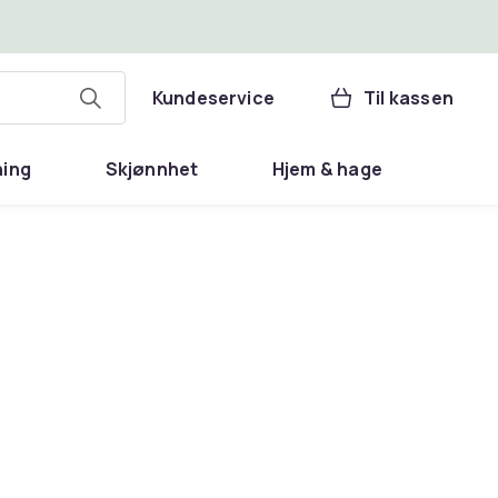
Kundeservice
Til kassen
ning
Skjønnhet
Hjem & hage