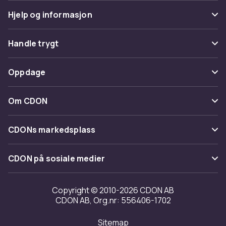
Hjelp og informasjon
Vanlige spørsmål
Handle trygt
Spor pakke
Betaling
Oppdage
Angre & returner her
Levering
Kategorier
Kontakt oss
Om CDON
Vilkår & policy
Varemerker
Om oss
Tilbakekallinger
CDONs markedsplass
Guider
Kundeanmeldelser
Merchant Help Center
CDON på sosiale medier
Jobbe på CDON
Investor relations
Copyright © 2010-2026 CDON AB
CDON AB, Org.nr: 556406-1702
Tilgjengelighet
Sitemap