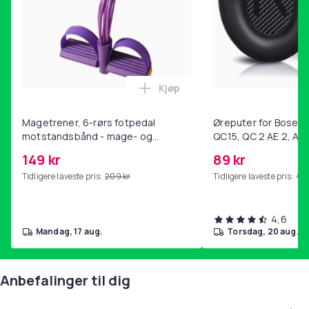
Kjøp
Legg Magetrener, 6-rørs fotp
Magetrener, 6-rørs fotpedal
Øreputer for Bose QC
motstandsbånd - mage- og
QC15, QC 2 AE 2, AE 
kjernetrening, yoga og
SoundTrue, SoundLin
149 kr
89 kr
hjemmegymnastikk Purple
Tidligere laveste pris:
209 kr
Tidligere laveste pris:
99 
4,6
mandag, 17 aug.
torsdag, 20 aug.
Anbefalinger til dig