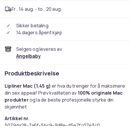
Fr., 14 aug. - to., 20 aug.
Sikker betaling
14 dagers åpent kjøp
Selges og leveres av
Angelbaby
Produktbeskrivelse
Lipliner Mac (1,45 g)
er hva du trenger for å maksimere
din sex appeal! Prøv kvaliteten av
100% originale Mac
produkter
og la de beste profesjonelle styrke din
skjønnhet
Artikkel nr.
5079da28-7a6f-5bc9-9d8e-d5e7fc07e3c0