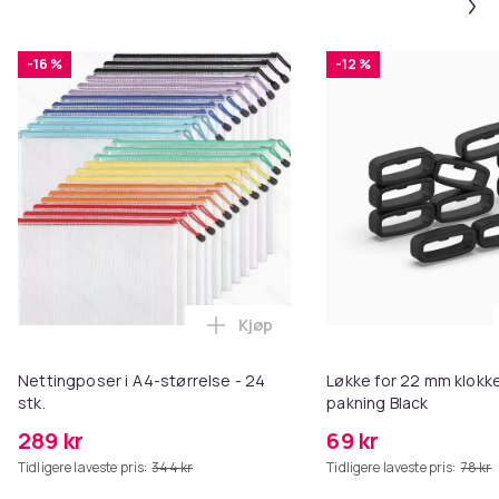
-16 %
-12 %
Kjøp
Legg Nettingposer i A4-størrelse
Nettingposer i A4-størrelse - 24
Løkke for 22 mm klokke
stk.
pakning Black
289 kr
69 kr
Tidligere laveste pris:
344 kr
Tidligere laveste pris:
78 kr