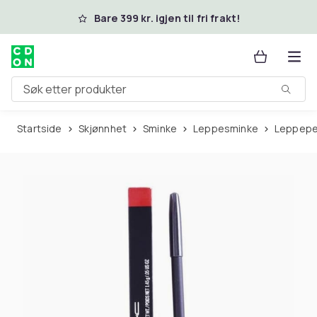
Hopp til hovedinnhold
Bare 399 kr. igjen til fri frakt!
Søk etter produkter
Startside
Skjønnhet
Sminke
Leppesminke
Leppep