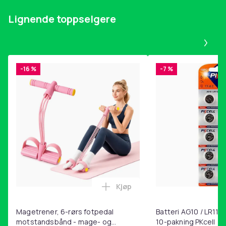
Lignende toppselgere
Pa
-16 %
-7 %
Kjøp
Legg Magetrener, 6-rørs fotp
Magetrener, 6-rørs fotpedal
Batteri AG10 / LR1130
motstandsbånd - mage- og
10-pakning PKcell