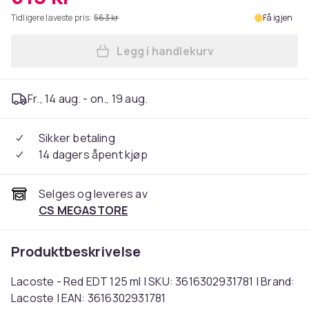
Tidligere laveste pris:
563 kr
Få igjen
Legg i handlekurv
Legg Lacoste - Red EDT 125 
Fr., 14 aug. - on., 19 aug.
Sikker betaling
14 dagers åpent kjøp
Selges og leveres av
CS MEGASTORE
Produktbeskrivelse
Lacoste - Red EDT 125 ml | SKU: 3616302931781 | Brand:
Lacoste | EAN: 3616302931781