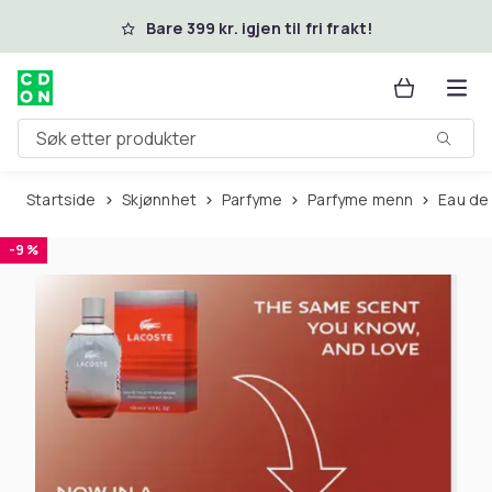
Hopp til hovedinnhold
Bare 399 kr. igjen til fri frakt!
Søk etter produkter
Startside
Skjønnhet
Parfyme
Parfyme menn
Eau de
-9 %