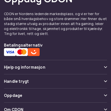
CDON er Nordens ledende markedsplass, og vi er her for
både små hverdagsbehov og store drømmer. Her finner du et
stadig større utvalg av produkter innen alt fra gaming, leker
og elektronikk til hage, skjønnhet og produkter til kjæledyr.
Ting for livet, rett og slett.
Betalingsalternativ
Hjelp og informasjon
Vanlige spørsmål
Handle trygt
Spor pakke
Betaling
Oppdage
Angre & returner her
Levering
Kategorier
Kontakt oss
Om CDON