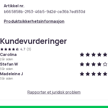
Artikkel nr.
b665858b-2f63-46b5-9d2d-ce36b7ed930d
Produktsikkerhetsinformasjon
Kundevurderinger
4,7
(3)
Carolina
2 år siden
Stefan W
3 år siden
Madeleine J
3 år siden
Rapporter et juridisk problem