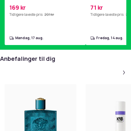
kjernetrening, yoga og
169 kr
71 kr
hjemmegymnastikk Pink
Tidligere laveste pris:
201 kr
Tidligere laveste pris:
76 
mandag, 17 aug.
fredag, 14 aug.
Anbefalinger til dig