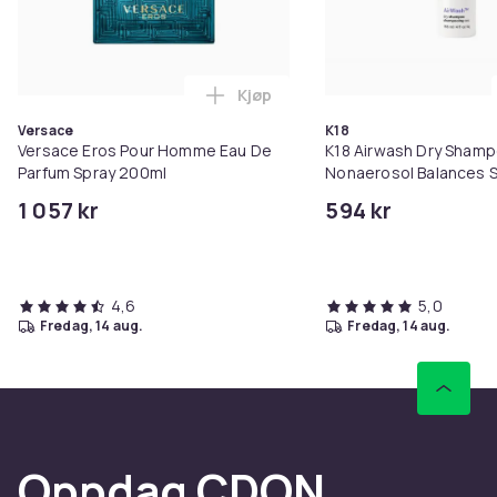
Kjøp
Legg Versace Eros Pour Homme E
Versace
K18
Versace Eros Pour Homme Eau De
K18 Airwash Dry Sham
Parfum Spray 200ml
Nonaerosol Balances S
Controls Excess Oil
1 057 kr
594 kr
4,6
5,0
fredag, 14 aug.
fredag, 14 aug.
Oppdag CDON