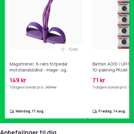
100
Artikkel nr.
e3f2586c-abeb-52f0-8b8f-decd0b986637
Produktsikkerhetsinformasjon
Kjøp
Legg Magetrener, 6-rørs fotp
Magetrener, 6-rørs fotpedal
Batteri AG10 / LR1130
motstandsbånd - mage- og
10-pakning PKcell
kjernetrening, yoga og
149 kr
71 kr
hjemmegymnastikk Purple
Tidligere laveste pris:
209 kr
Tidligere laveste pris:
76 
mandag, 17 aug.
fredag, 14 aug.
Anbefalinger til dig