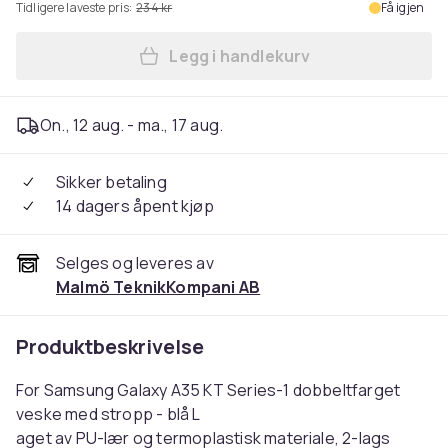
Tidligere laveste pris:
234 kr
Få igjen
Legg i handlekurv
Legg KT Lommebok - deksel t
On., 12 aug. - ma., 17 aug.
Sikker betaling
14 dagers åpent kjøp
Selges og leveres av
Malmö TeknikKompani AB
Produktbeskrivelse
For Samsung Galaxy A35 KT Series-1 dobbeltfarget
veske med stropp - blå L
aget av PU-lær og termoplastisk materiale, 2-lags