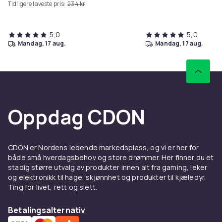
Tidligere laveste pris:
234 kr
fargeskjerm, sanntids
fryseramme og O2/EVA
5,0
5,0
mandag, 17 aug.
mandag, 17 aug.
Oppdag CDON
CDON er Nordens ledende markedsplass, og vi er her for
både små hverdagsbehov og store drømmer. Her finner du et
stadig større utvalg av produkter innen alt fra gaming, leker
og elektronikk til hage, skjønnhet og produkter til kjæledyr.
Ting for livet, rett og slett.
Betalingsalternativ