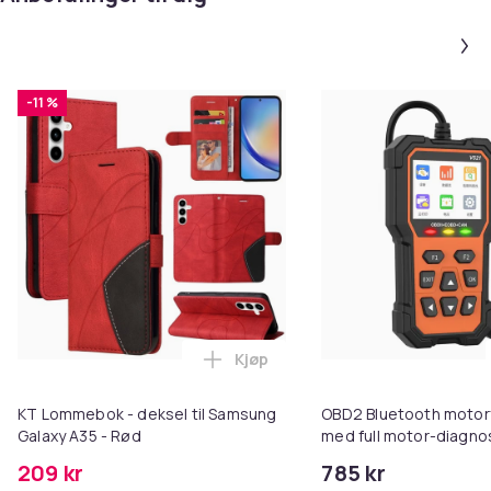
-11 %
Kjøp
Legg KT Lommebok - deksel til S
KT Lommebok - deksel til Samsung
OBD2 Bluetooth motor
Galaxy A35 - Rød
med full motor-diagno
verksted, mobile tekni
209 kr
785 kr
bilentusiaster – 2.8 in