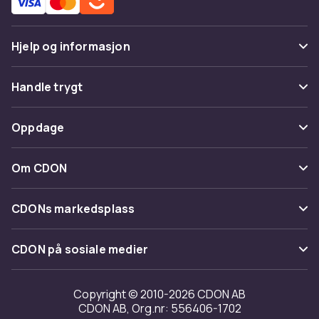
Hjelp og informasjon
Vanlige spørsmål
Handle trygt
Spor pakke
Betaling
Oppdage
Angre & returner her
Levering
Kategorier
Kontakt oss
Om CDON
Vilkår & policy
Varemerker
Om oss
Tilbakekallinger
CDONs markedsplass
Guider
Kundeanmeldelser
Merchant Help Center
CDON på sosiale medier
Jobbe på CDON
Investor relations
Copyright © 2010-2026 CDON AB
CDON AB, Org.nr: 556406-1702
Tilgjengelighet