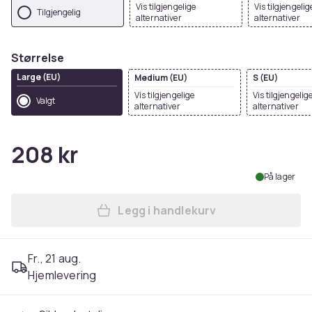
Vis tilgjengelige
Vis tilgjengelig
Tilgjengelig
alternativer
alternativer
Størrelse
Large (EU)
Medium (EU)
S (EU)
Vis tilgjengelige
Vis tilgjengelig
Valgt
alternativer
alternativer
208 kr
På lager
Legg i handlekurv
Legg Kariban Proact Womens
Fr., 21 aug.
Hjemlevering