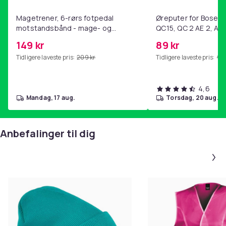
Magetrener, 6-rørs fotpedal
Øreputer for Bose QC
motstandsbånd - mage- og
QC15, QC 2 AE 2, AE 
kjernetrening, yoga og
SoundTrue, SoundLin
149 kr
89 kr
hjemmegymnastikk Purple
Tidligere laveste pris:
209 kr
Tidligere laveste pris:
99 
4,6
mandag, 17 aug.
torsdag, 20 aug.
Anbefalinger til dig