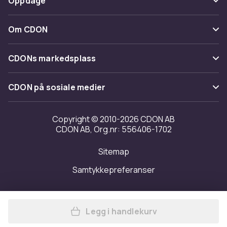
Oppdage
Angre & returner her
Levering
Kategorier
Kontakt oss
Om CDON
Vilkår & policy
Varemerker
Om oss
Tilbakekallinger
CDONs markedsplass
Guider
Kundeanmeldelser
Merchant Help Center
CDON på sosiale medier
Jobbe på CDON
Investor relations
Copyright © 2010-2026 CDON AB
CDON AB, Org.nr: 556406-1702
Tilgjengelighet
Sitemap
Samtykkepreferanser
Legg i handlekurv
Legg Kariban Proact Womens