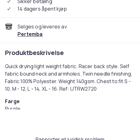
Sikker betaling
14 dagers åpent kjøp
Selges og leveres av
Pertemba
Produktbeskrivelse
Quick drying light weight fabric. Racer back style. Self
fabric bound neck and armholes. Twin needle finishing.
Fabric 100% Polyester. Weight 140gsm. Chest to fit S -
10, M - 12, L - 14, XL - 16. Ref: UTRW2720
Farge
Purple
Størrelse
Large (EU)
Artikkel nr.
Rapporter et juridisk problem