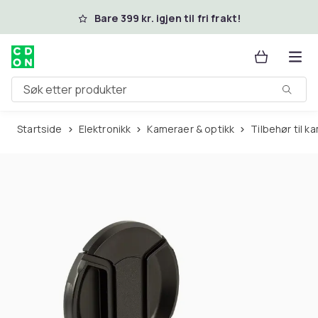
Hopp til hovedinnhold
Bare 399 kr. igjen til fri frakt!
Søk etter produkter
Startside
Elektronikk
Kameraer & optikk
Tilbehør til 