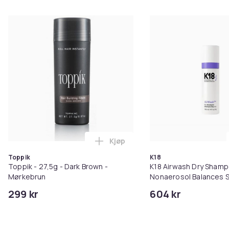
Kjøp
Legg Toppik - 27,5g - Dark Brow
Toppik
K18
Toppik - 27,5g - Dark Brown -
K18 Airwash Dry Sham
Mørkebrun
Nonaerosol Balances S
Controls Excess Oil
299 kr
604 kr