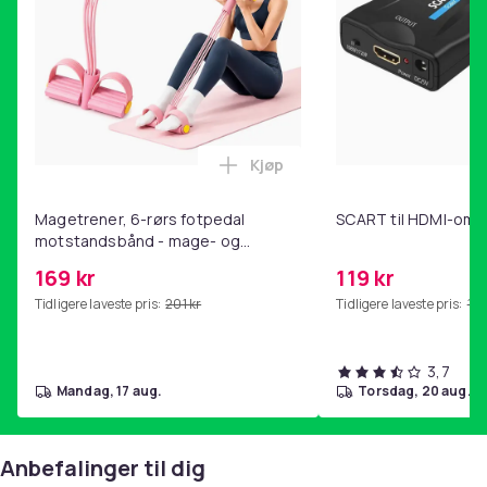
Kjøp
Legg Magetrener, 6-rørs fotp
Magetrener, 6-rørs fotpedal
SCART til HDMI-omf
motstandsbånd - mage- og
kjernetrening, yoga og
169 kr
119 kr
hjemmegymnastikk Pink
Tidligere laveste pris:
201 kr
Tidligere laveste pris:
143
3,7
mandag, 17 aug.
torsdag, 20 aug.
Anbefalinger til dig