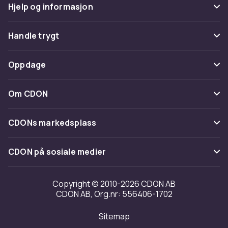
Hjelp og informasjon
Vanlige spørsmål
Handle trygt
Spor pakke
Betaling
Oppdage
Angre & returner her
Levering
Kategorier
Kontakt oss
Om CDON
Vilkår & policy
Varemerker
Om oss
Tilbakekallinger
CDONs markedsplass
Guider
Kundeanmeldelser
Merchant Help Center
CDON på sosiale medier
Jobbe på CDON
Investor relations
Copyright © 2010-2026 CDON AB
CDON AB, Org.nr: 556406-1702
Tilgjengelighet
Sitemap