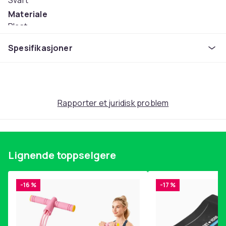
Svart
Materiale
Plast
Artikkel nr.
Spesifikasjoner
7b130b56-cc94-40b6-9ed6-96c61d5e8255
Produktsikkerhetsinformasjon
Rapporter et juridisk problem
Lignende toppselgere
-16 %
-17 %