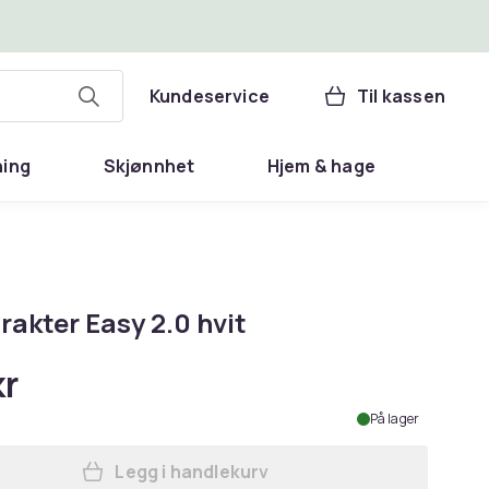
Kundeservice
Til kassen
ning
Skjønnhet
Hjem & hage
rakter Easy 2.0 hvit
kr
På lager
Legg i handlekurv
Legg Kaffetrakter Easy 2.0 hvit i h