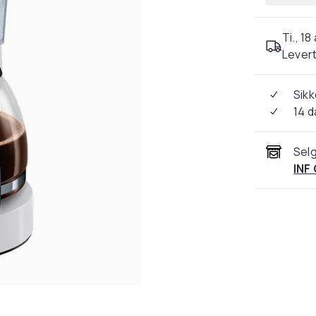
Ti., 18
Levert
Sikk
14 d
Selg
INF