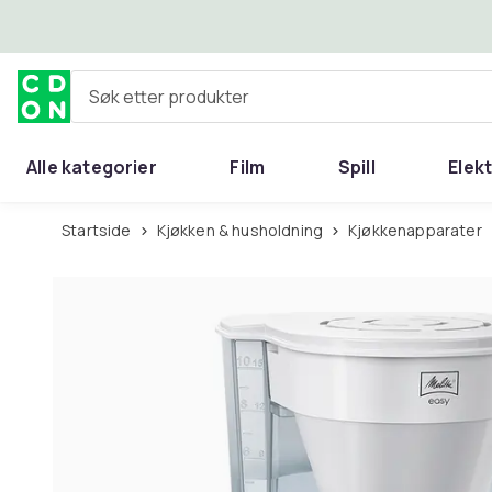
Hopp til hovedinnhold
Søk etter produkter
Alle kategorier
Film
Spill
Elek
Startside
Kjøkken & husholdning
Kjøkkenapparater