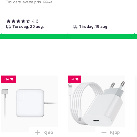
Tidligere laveste pris:
99 kr
4,6
torsdag, 20 aug.
tirsdag, 18 aug.
-14 %
-4 %
Kjøp
Kjøp
. i handlekurven
il HDMI Converter 1080p - Adapter i handlekurven
Legg Lader for Macbook / Erstatningsadap
Legg iPhone