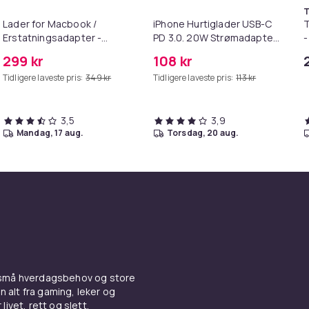
T
Lader for Macbook /
iPhone Hurtiglader USB-C
T
Erstatningsadapter -
PD 3.0. 20W Strømadapter
-
MagSafe Gen 2 - 45W
+ Kabel
299 kr
108 kr
Tidligere laveste pris:
349 kr
Tidligere laveste pris:
113 kr
3,5
3,9
mandag, 17 aug.
torsdag, 20 aug.
 små hverdagsbehov og store
n alt fra gaming, leker og
livet, rett og slett.