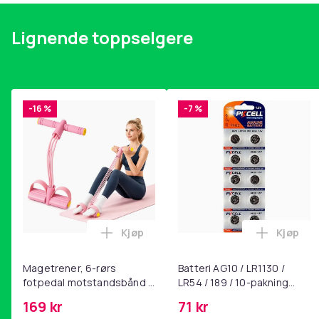
- Kompakt design
Lysende på / av-knapp
Lignende toppselgere
Innebygd kvern
Effekt
Vekt
-16 %
-7 %
Vekt, gram
Artikkel nr.
Produktsikkerhetsinformasjon
Kjøp
Kjøp
Legg Magetrener, 6-rørs fotpedal mot
Legg Bat
Magetrener, 6-rørs
Batteri AG10 / LR1130 /
fotpedal motstandsbånd -
LR54 / 189 / 10-pakning
mage- og kjernetrening,
PKcell
169 kr
71 kr
yoga og