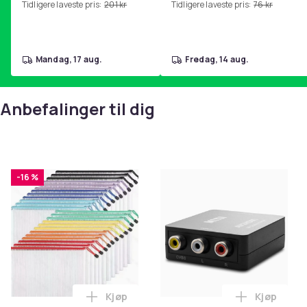
Tidligere laveste pris:
201 kr
Tidligere laveste pris:
76 kr
hjemmegymnastikk Pink
mandag, 17 aug.
fredag, 14 aug.
Anbefalinger til dig
-16 %
Kjøp
Kjøp
Legg Nettingposer i A4-størrelse - 24 stk
Legg RCA t