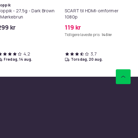
oppik
oppik - 27,5g - Dark Brown
SCART til HDMI-omformer
Lø
 Mørkebrun
1080p
i 1
299 kr
119 kr
69
Tidligere laveste pris:
143 kr
Tid
4,2
3,7
fredag, 14 aug.
torsdag, 20 aug.