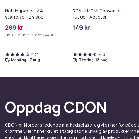
Nettingposer i A4-
RCA til HDMI Converter
størrelse - 24 stk.
1080p - Adapter
289 kr
149 kr
Tidligere laveste pris:
344 kr
4,2
4,3
mandag, 17 aug.
tirsdag, 18 aug.
Oppdag CDON
CDON er Nordens ledende markedsplass, og vi er her for både
drømmer. Her finner du et stadig større utvalg av produkter inne
elektronikk til hage, skjønnhet og produkter til kjæledyr. Ting for 