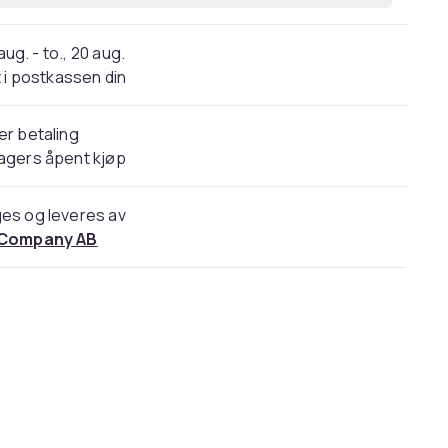
 aug. - to., 20 aug.
 i postkassen din
er betaling
agers åpent kjøp
es og leveres av
 Company AB