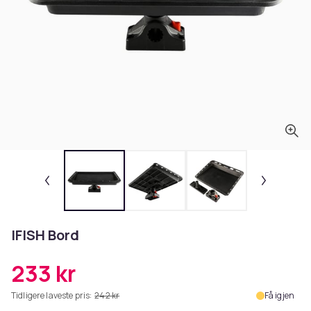
IFISH Bord
233 kr
Tidligere laveste pris:
242 kr
Få igjen