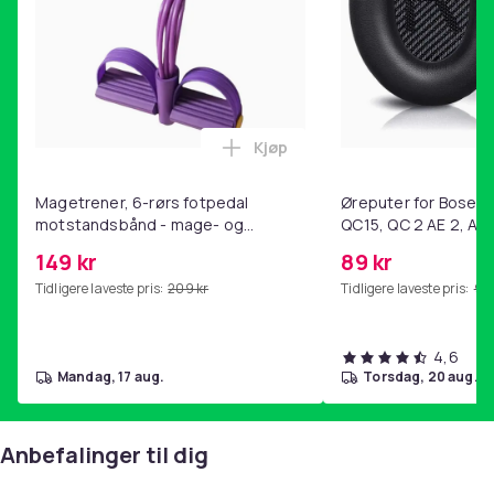
Kjøp
Legg Magetrener, 6-rørs fotp
Magetrener, 6-rørs fotpedal
Øreputer for Bose QC
motstandsbånd - mage- og
QC15, QC 2 AE 2, AE 
kjernetrening, yoga og
SoundTrue, SoundLin
149 kr
89 kr
hjemmegymnastikk Purple
Tidligere laveste pris:
209 kr
Tidligere laveste pris:
99 
4,6
mandag, 17 aug.
torsdag, 20 aug.
Anbefalinger til dig