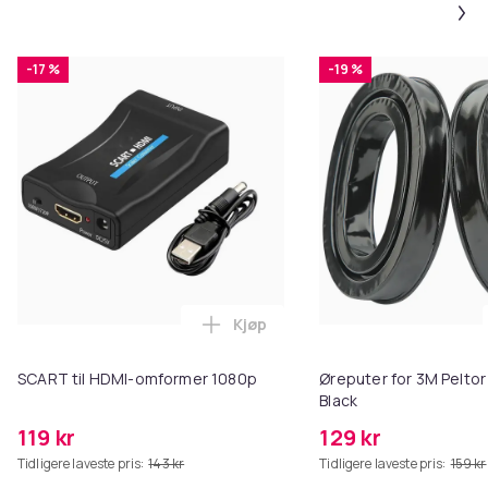
-17 %
-19 %
Kjøp
Legg SCART til HDMI-omformer 1
SCART til HDMI-omformer 1080p
Øreputer for 3M Peltor
Black
119 kr
129 kr
Tidligere laveste pris:
143 kr
Tidligere laveste pris:
159 kr