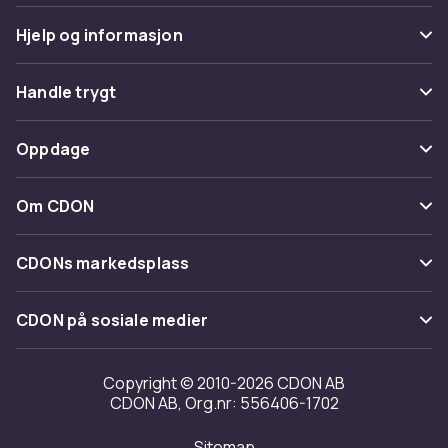
Hjelp og informasjon
Vanlige spørsmål
Handle trygt
Spor pakke
Betaling
Oppdage
Angre & returner her
Levering
Kategorier
Kontakt oss
Om CDON
Vilkår & policy
Varemerker
Om oss
Tilbakekallinger
CDONs markedsplass
Guider
Kundeanmeldelser
Merchant Help Center
CDON på sosiale medier
Jobbe på CDON
Investor relations
Copyright © 2010-2026 CDON AB
CDON AB, Org.nr: 556406-1702
Tilgjengelighet
Sitemap