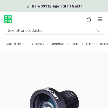
Hopp til hovedinnhold
Bare 399 kr. igjen til fri frakt!
Søk etter produkter
Startside
Elektronikk
Kameraer & optikk
Tilbehør til 