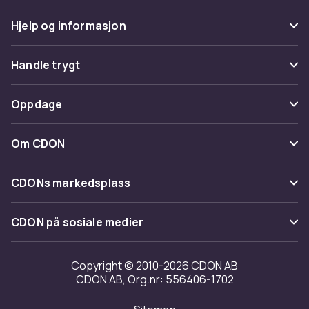
Hjelp og informasjon
Vanlige spørsmål
Handle trygt
Spor pakke
Betaling
Oppdage
Angre & returner her
Levering
Kategorier
Kontakt oss
Om CDON
Vilkår & policy
Varemerker
Om oss
Tilbakekallinger
CDONs markedsplass
Guider
Kundeanmeldelser
Merchant Help Center
CDON på sosiale medier
Jobbe på CDON
Investor relations
Copyright © 2010-2026 CDON AB
CDON AB, Org.nr: 556406-1702
Tilgjengelighet