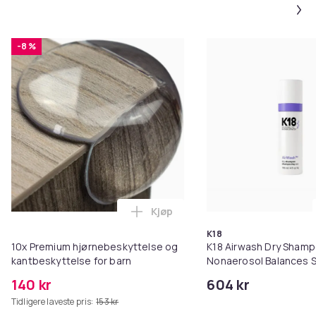
-8 %
Kjøp
Legg 10x Premium hjørnebeskytt
K18
10x Premium hjørnebeskyttelse og
K18 Airwash Dry Sham
kantbeskyttelse for barn
Nonaerosol Balances S
Controls Excess Oil
140 kr
604 kr
Tidligere laveste pris:
153 kr