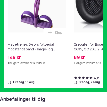
Kjøp
Legg Magetrener, 6-rørs fotp
Magetrener, 6-rørs fotpedal
Øreputer for Bose QC
motstandsbånd - mage- og
QC15, QC 2 AE 2, AE 
kjernetrening, yoga og
SoundTrue, SoundLin
149 kr
89 kr
hjemmegymnastikk Purple
Tidligere laveste pris:
209 kr
Tidligere laveste pris:
99 
4,6
tirsdag, 18 aug.
fredag, 21 aug.
Anbefalinger til dig