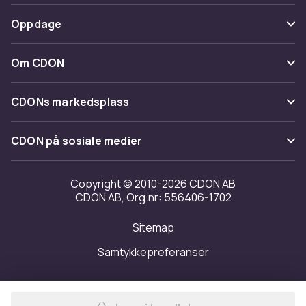
Spor pakke
Betaling
Oppdage
Angre & returner her
Levering
Kategorier
Kontakt oss
Om CDON
Vilkår & policy
Varemerker
Om oss
Tilbakekallinger
CDONs markedsplass
Guider
Kundeanmeldelser
Merchant Help Center
CDON på sosiale medier
Jobbe på CDON
Investor relations
Copyright © 2010-2026 CDON AB
CDON AB, Org.nr: 556406-1702
Tilgjengelighet
Sitemap
Samtykkepreferanser