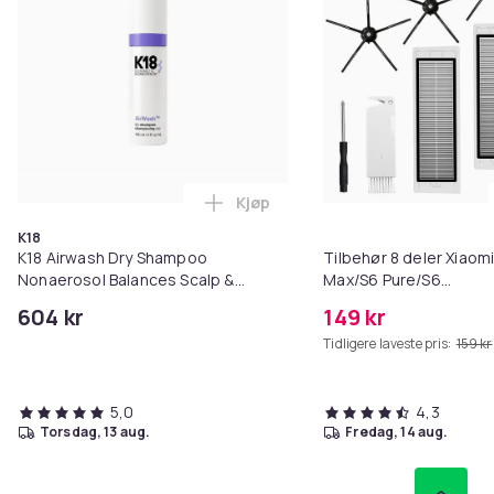
Kjøp
Legg K18 Airwash Dry Shampoo No
K18
K18 Airwash Dry Shampoo
Tilbehør 8 deler Xiaom
Nonaerosol Balances Scalp &
Max/S6 Pure/S6
Controls Excess Oil
MAXV/S50/S51/S55/S5
604 kr
149 kr
Tidligere laveste pris:
159 kr
5,0
4,3
torsdag, 13 aug.
fredag, 14 aug.