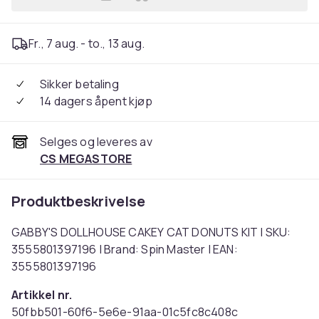
Legg GABBY'S DOLLHOUSE C
Fr., 7 aug. - to., 13 aug.
Sikker betaling
14 dagers åpent kjøp
Selges og leveres av
CS MEGASTORE
Produktbeskrivelse
GABBY'S DOLLHOUSE CAKEY CAT DONUTS KIT | SKU:
3555801397196 | Brand: Spin Master | EAN:
3555801397196
Artikkel nr.
50fbb501-60f6-5e6e-91aa-01c5fc8c408c