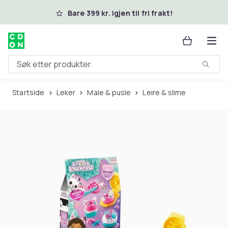
Hopp til hovedinnhold
Bare 399 kr. igjen til fri frakt!
Søk etter produkter
Startside
Leker
Male & pusle
Leire & slime