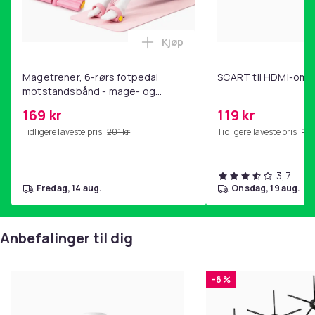
Kjøp
Legg Magetrener, 6-rørs fotp
Magetrener, 6-rørs fotpedal
SCART til HDMI-omf
motstandsbånd - mage- og
kjernetrening, yoga og
169 kr
119 kr
hjemmegymnastikk Pink
Tidligere laveste pris:
201 kr
Tidligere laveste pris:
143
3,7
fredag, 14 aug.
onsdag, 19 aug.
Anbefalinger til dig
-6 %