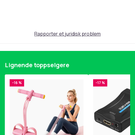
Produktsikkerhetsinformasjon
Rapporter et juridisk problem
Lignende toppselgere
-16 %
-17 %