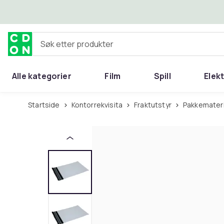
Hopp til hovedinnhold
Søk etter produkter
Alle kategorier
Film
Spill
Elek
Startside
Kontorrekvisita
Fraktutstyr
Pakkemater