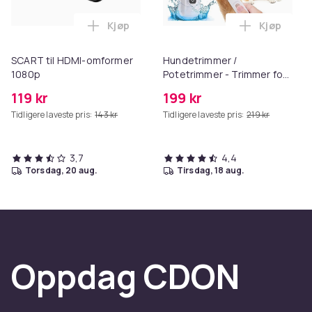
Kjøp
Kjøp
Legg SCART til HDMI-omformer 1080p i 
Legg Hund
SCART til HDMI-omformer
Hundetrimmer /
1080p
Potetrimmer - Trimmer for
Poter
119 kr
199 kr
Tidligere laveste pris:
143 kr
Tidligere laveste pris:
219 kr
3,7
4,4
torsdag, 20 aug.
tirsdag, 18 aug.
Oppdag CDON