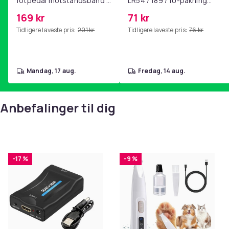
fotpedal motstandsbånd -
LR54 / 189 / 10-pakning
mage- og kjernetrening,
PKcell
169 kr
71 kr
yoga og
Tidligere laveste pris:
201 kr
Tidligere laveste pris:
76 kr
hjemmegymnastikk Pink
mandag, 17 aug.
fredag, 14 aug.
Anbefalinger til dig
-17 %
-9 %