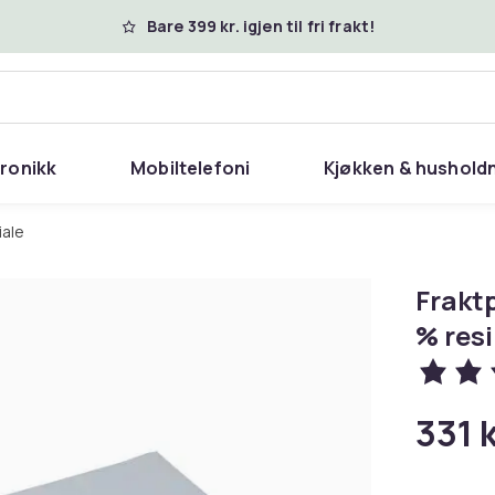
Bare 399 kr. igjen til fri frakt!
tronikk
Mobiltelefoni
Kjøkken & hushold
iale
Frakt
% resi
331 