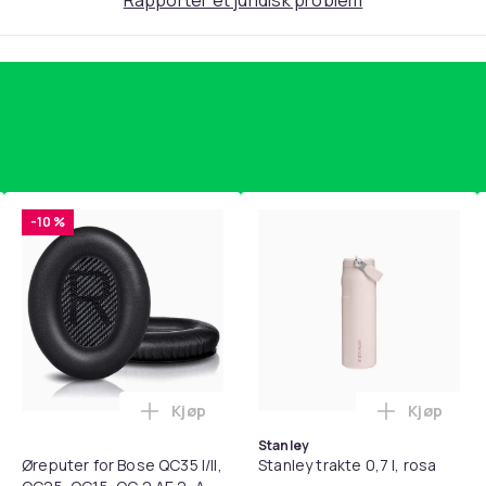
Rapporter et juridisk problem
-10 %
Kjøp
Kjøp
standsbånd - mage- og kjernetrening, yoga og hjemmegymnast
teri AG10 / LR1130 / LR54 / 189 / 10-pakning PKcell i handlekur
Legg Øreputer for Bose QC35 I/II, QC25, 
Legg Stanl
Stanley
Øreputer for Bose QC35 I/II,
Stanley trakte 0,7 l, rosa