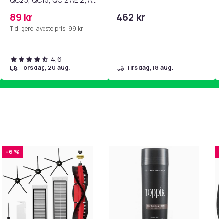
QC25, QC15, QC 2 AE 2, AE
2i, AE 2w, SoundTrue,
89 kr
462 kr
SoundLink Black
Tidligere laveste pris:
99 kr
4,6
torsdag, 20 aug.
tirsdag, 18 aug.
-6 %