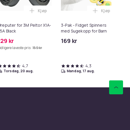
Kjøp
Kjøp
5 Max/S6 Pure/S6 MAXV/S50/S51/S55/S5/S60/S65/S6 i handleku
 - 27,5g - Dark Brown - Mørkebrun i handlekurven
Legg Øreputer for 3M Peltor X1A-X5A Black 
Legg 3-Pak - 
reputer for 3M Peltor X1A-
3-Pak - Fidget Spinners
Lø
5A Black
med Sugekopp for Barn
i 1
129 kr
169 kr
69
idligere laveste pris:
159 kr
Tid
4,7
4,3
torsdag, 20 aug.
mandag, 17 aug.