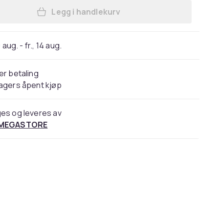
Legg i handlekurv
Legg Fraktposer 300x500 mm hvite, PE
 aug. - fr., 14 aug.
er betaling
agers åpent kjøp
es og leveres av
 MEGASTORE