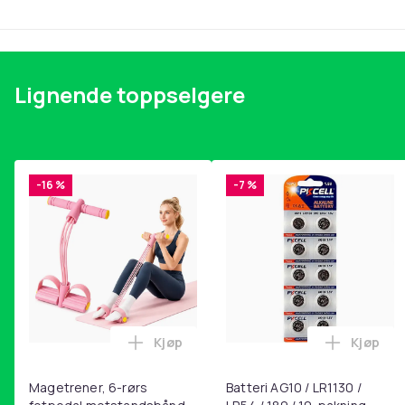
Lignende toppselgere
-16 %
-7 %
Kjøp
Kjøp
Legg Magetrener, 6-rørs fotpedal mot
Legg Bat
Magetrener, 6-rørs
Batteri AG10 / LR1130 /