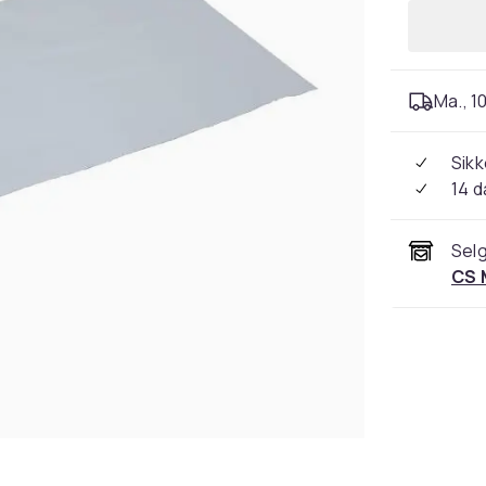
Ma., 10
Sikk
14 d
Selg
CS