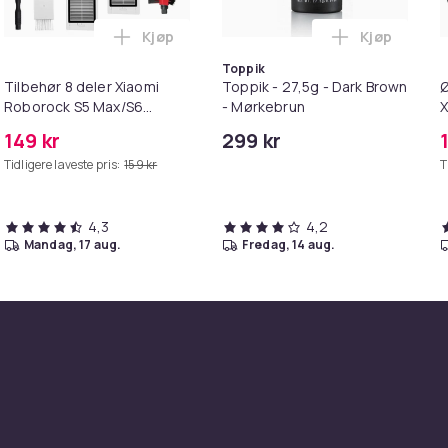
Kjøp
Kjøp
handlekurven
etrimmer / Potetrimmer - Trimmer for Poter i handlekurven
Legg Tilbehør 8 deler Xiaomi Roborock S
Legg Toppik
Toppik
Tilbehør 8 deler Xiaomi
Toppik - 27,5g - Dark Brown
Ø
Roborock S5 Max/S6
- Mørkebrun
X
Pure/S6
149 kr
299 kr
MAXV/S50/S51/S55/S5/S60/S65/S6
Tidligere laveste pris:
159 kr
T
4,3
4,2
mandag, 17 aug.
fredag, 14 aug.