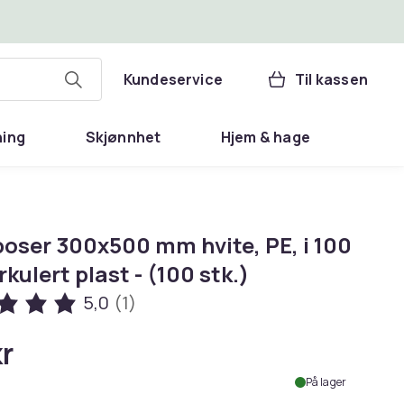
Kundeservice
Til kassen
ning
Skjønnhet
Hjem & hage
poser 300x500 mm hvite, PE, i 100
rkulert plast - (100 stk.)
5,0
(1)
kr
På lager