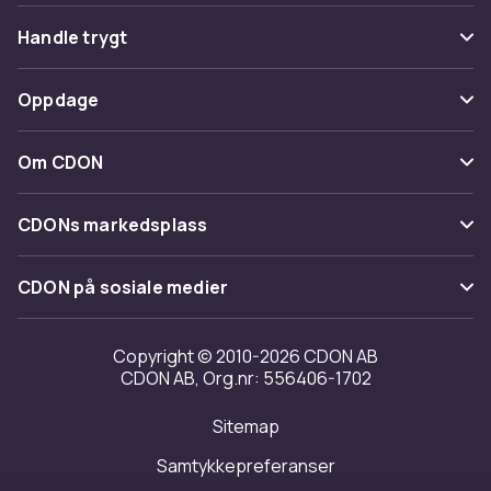
Vanlige spørsmål
Handle trygt
Spor pakke
Betaling
Oppdage
Angre & returner her
Levering
Kategorier
Kontakt oss
Om CDON
Vilkår & policy
Varemerker
Om oss
Tilbakekallinger
CDONs markedsplass
Guider
Kundeanmeldelser
Merchant Help Center
CDON på sosiale medier
Jobbe på CDON
Investor relations
Copyright © 2010-2026 CDON AB
CDON AB, Org.nr: 556406-1702
Tilgjengelighet
Sitemap
Samtykkepreferanser