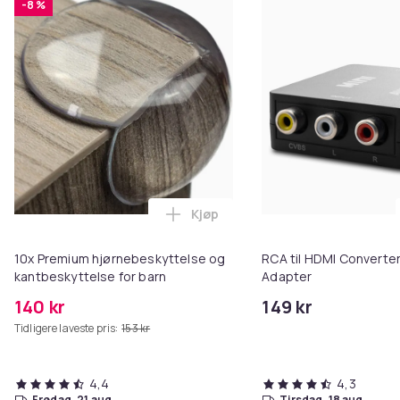
-8 %
Kjøp
Legg 10x Premium hjørnebeskytt
10x Premium hjørnebeskyttelse og
RCA til HDMI Converter
kantbeskyttelse for barn
Adapter
140 kr
149 kr
Tidligere laveste pris:
153 kr
4,4
4,3
fredag, 21 aug.
tirsdag, 18 aug.