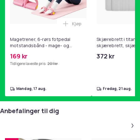
Kjøp
Legg Magetrener, 6-rørs fotp
Magetrener, 6-rørs fotpedal
Skjærebrett i titan, 
motstandsbånd - mage- og
skjærebrett, skjæreb
kjernetrening, yoga og
stål, BPA-fri (2 stk.)
169 kr
372 kr
hjemmegymnastikk Pink
Tidligere laveste pris:
201 kr
mandag, 17 aug.
fredag, 21 aug.
Anbefalinger til dig