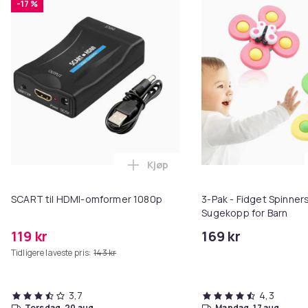
-17 %
Kjøp
Legg SCART til HDMI-omformer 1
SCART til HDMI-omformer 1080p
3-Pak - Fidget Spinne
Sugekopp for Barn
119 kr
169 kr
Tidligere laveste pris:
143 kr
3,7
4,3
torsdag, 20 aug.
mandag, 17 aug.