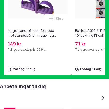
Kjøp
Legg Magetrener, 6-rørs fotp
Magetrener, 6-rørs fotpedal
Batteri AG10 / LR1130
motstandsbånd - mage- og
10-pakning PKcell
kjernetrening, yoga og
149 kr
71 kr
hjemmegymnastikk Purple
Tidligere laveste pris:
209 kr
Tidligere laveste pris:
76 
mandag, 17 aug.
fredag, 14 aug.
Anbefalinger til dig