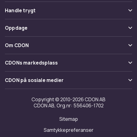
Vanlige spørsmål
Handle trygt
Spor pakke
Betaling
Oppdage
Angre & returner her
Levering
Kategorier
Kontakt oss
Om CDON
Vilkår & policy
Varemerker
Om oss
Tilbakekallinger
CDONs markedsplass
Guider
Kundeanmeldelser
Merchant Help Center
CDON på sosiale medier
Jobbe på CDON
Investor relations
Copyright © 2010-2026 CDON AB
CDON AB, Org.nr: 556406-1702
Tilgjengelighet
Sitemap
Samtykkepreferanser