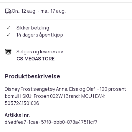
On., 12 aug. - ma., 17 aug.
Sikker betaling
14 dagers åpent kjøp
Selges og leveres av
CS MEGASTORE
Produktbeskrivelse
Disney Frost sengetøy Anna, Elsa og Olaf – 100 prosent
bomull | SKU: Frozen 002W | Brand: MCU | EAN:
5057241301026
Artikkel nr.
d4edfea7-1cae-57f8-bbb0-878a47511cf7