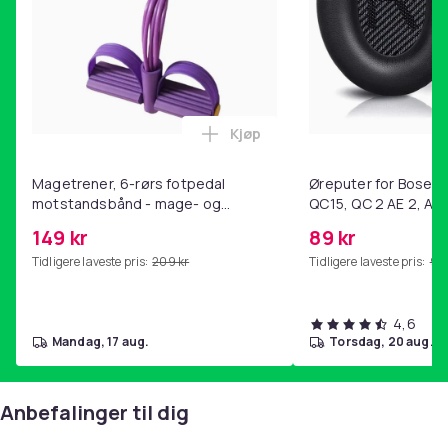
26
Artikkel nr.
3032c4b2-41e1-4c8c-95db-40062c50de32
Produktsikkerhetsinformasjon
Kjøp
Legg Magetrener, 6-rørs fotp
Magetrener, 6-rørs fotpedal
Øreputer for Bose QC
motstandsbånd - mage- og
QC15, QC 2 AE 2, AE 
kjernetrening, yoga og
SoundTrue, SoundLin
149 kr
89 kr
hjemmegymnastikk Purple
Tidligere laveste pris:
209 kr
Tidligere laveste pris:
99 
4,6
mandag, 17 aug.
torsdag, 20 aug.
Anbefalinger til dig