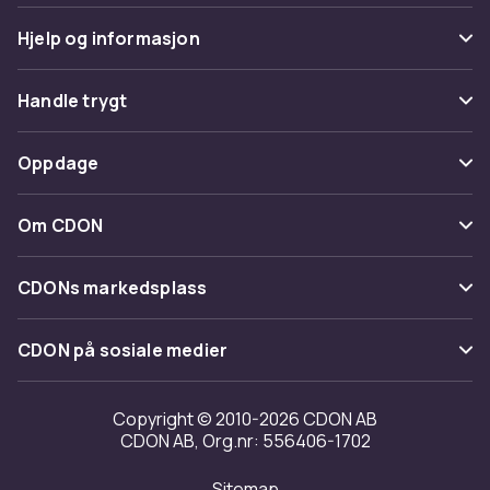
Hjelp og informasjon
Vanlige spørsmål
Handle trygt
Spor pakke
Betaling
Oppdage
Angre & returner her
Levering
Kategorier
Kontakt oss
Om CDON
Vilkår & policy
Varemerker
Om oss
Tilbakekallinger
CDONs markedsplass
Guider
Kundeanmeldelser
Merchant Help Center
CDON på sosiale medier
Jobbe på CDON
Investor relations
Copyright © 2010-2026 CDON AB
CDON AB, Org.nr: 556406-1702
Tilgjengelighet
Sitemap