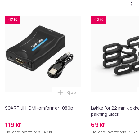
-17 %
-12 %
Kjøp
Legg SCART til HDMI-omformer 1
SCART til HDMI-omformer 1080p
Løkke for 22 mm klokke
pakning Black
119 kr
69 kr
Tidligere laveste pris:
143 kr
Tidligere laveste pris:
78 kr