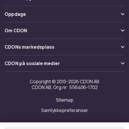
Spor pakke
Betaling
Oppdage
Angre & returner her
Levering
Kategorier
Kontakt oss
Om CDON
Vilkår & policy
Varemerker
Om oss
Tilbakekallinger
CDONs markedsplass
Guider
Kundeanmeldelser
Merchant Help Center
CDON på sosiale medier
Jobbe på CDON
Investor relations
Copyright © 2010-2026 CDON AB
CDON AB, Org.nr: 556406-1702
Tilgjengelighet
Sitemap
Samtykkepreferanser