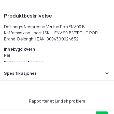
Produktbeskrivelse
De'Longhi Nespresso Vertuo Pop ENV90.B -
Kaffemaskine - sort | SKU: ENV 90.B VERTUO POP |
Brand: Delonghi | EAN: 8004399024632
Innebygd kvern
Nei
Kaffekapselsystem
Nespresso VertuoLine
Spesifikasjoner
Melkeskummerfunksjon
Nei
Effekt
1260
Rapporter et juridisk problem
Kapasitet (liter)
0.56