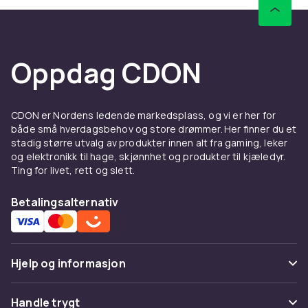
Vekt
3.5
Artikkel nr.
2b523fed-920f-4019-9738-f560118b7070
Oppdag CDON
Produktsikkerhetsinformasjon
CDON er Nordens ledende markedsplass, og vi er her for
både små hverdagsbehov og store drømmer. Her finner du et
stadig større utvalg av produkter innen alt fra gaming, leker
og elektronikk til hage, skjønnhet og produkter til kjæledyr.
Ting for livet, rett og slett.
Betalingsalternativ
Hjelp og informasjon
Vanlige spørsmål
Handle trygt