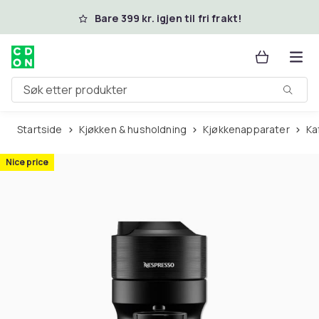
Hopp til hovedinnhold
Bare 399 kr. igjen til fri frakt!
Søk etter produkter
Startside
Kjøkken & husholdning
Kjøkkenapparater
K
Nice price