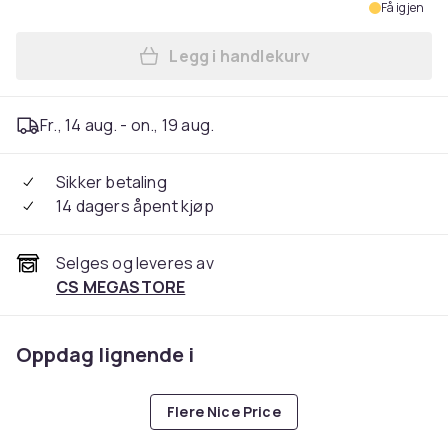
Få igjen
Legg i handlekurv
Legg De'Longhi Nespresso V
Fr., 14 aug. - on., 19 aug.
Sikker betaling
14 dagers åpent kjøp
Selges og leveres av
CS MEGASTORE
Oppdag lignende i
Flere Nice Price