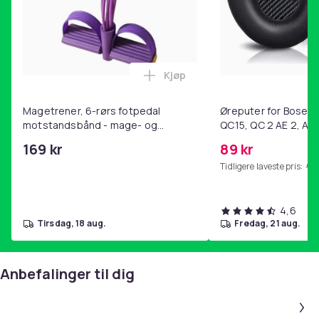
10
Artikkel nr.
bf89dd0d-dee2-525e-a08f-988778fa16cf
Produktsikkerhetsinformasjon
Kjøp
Legg Magetrener, 6-rørs fotp
Magetrener, 6-rørs fotpedal
Øreputer for Bose QC
motstandsbånd - mage- og
QC15, QC 2 AE 2, AE 
kjernetrening, yoga og
SoundTrue, SoundLin
169 kr
89 kr
hjemmegymnastikk Purple
Tidligere laveste pris:
99 
4,6
tirsdag, 18 aug.
fredag, 21 aug.
Anbefalinger til dig