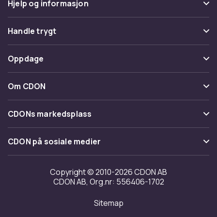
Hjelp og informasjon
Vanlige spørsmål
Handle trygt
Spor pakke
Betaling
Oppdage
Angre & returner her
Levering
Kategorier
Kontakt oss
Om CDON
Vilkår & policy
Varemerker
Om oss
Tilbakekallinger
CDONs markedsplass
Guider
Kundeanmeldelser
Merchant Help Center
CDON på sosiale medier
Jobbe på CDON
Investor relations
Copyright © 2010-2026 CDON AB
CDON AB, Org.nr: 556406-1702
Tilgjengelighet
Sitemap