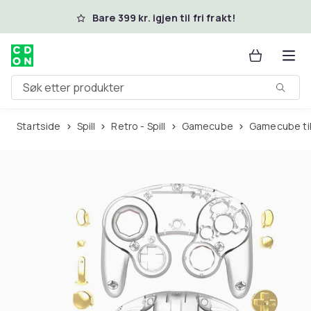
Hopp til hovedinnhold
Bare 399 kr. igjen til fri frakt!
Søk etter produkter
Startside
Spill
Retro - Spill
Gamecube
Gamecube ti