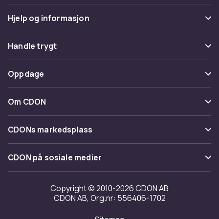
Hjelp og informasjon
Vanlige spørsmål
Handle trygt
Spor pakke
Betaling
Oppdage
Angre & returner her
Levering
Kategorier
Kontakt oss
Om CDON
Vilkår & policy
Varemerker
Om oss
Tilbakekallinger
CDONs markedsplass
Guider
Kundeanmeldelser
Merchant Help Center
CDON på sosiale medier
Jobbe på CDON
Investor relations
Copyright © 2010-2026 CDON AB
CDON AB, Org.nr: 556406-1702
Tilgjengelighet