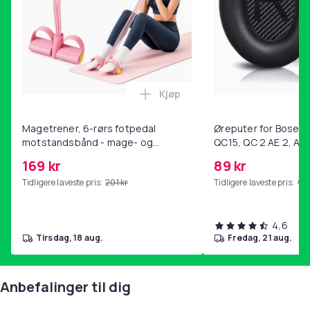
Vekt, gram
10
Artikkel nr.
717a66e7-ac50-5298-bdb8-f0b4505c1aa1
Produktsikkerhetsinformasjon
Kjøp
Legg Magetrener, 6-rørs fotp
Magetrener, 6-rørs fotpedal
Øreputer for Bose QC
motstandsbånd - mage- og
QC15, QC 2 AE 2, AE 
kjernetrening, yoga og
SoundTrue, SoundLin
169 kr
89 kr
hjemmegymnastikk Pink
Tidligere laveste pris:
201 kr
Tidligere laveste pris:
99 
4,6
tirsdag, 18 aug.
fredag, 21 aug.
Anbefalinger til dig