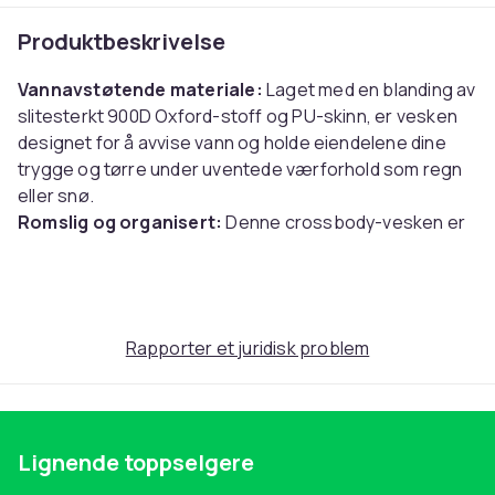
Produktbeskrivelse
Vannavstøtende materiale:
Laget med en blanding av
slitesterkt 900D Oxford-stoff og PU-skinn, er vesken
designet for å avvise vann og holde eiendelene dine
trygge og tørre under uventede værforhold som regn
eller snø.
Romslig og organisert:
Denne crossbody-vesken er
33 cm lang, 16 cm bred og 11 cm høy, og gir god plass til
det du trenger. De godt utformede rommene holder
eiendelene dine både organiserte og lett tilgjengelige.
Allsidig stil:
Den slanke designen og den sporty
Rapporter et juridisk problem
estetikken gjør vesken perfekt for en rekke
anledninger. Enten du skal til treningsstudioet, gå en tur
eller løpe ærend, utfyller det din aktive livsstil.
Lignende toppselgere
Spesifikasjoner:
Mål: 33cm x 16cm x 10cm