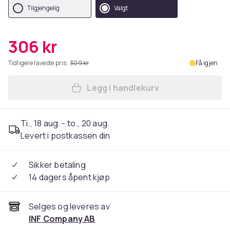
Tilgjengelig
Valgt
306 kr
Tidligere laveste pris:
309 kr
Få igjen
Legg i handlekurv
Legg Crossbody-veske med 
Ti., 18 aug. - to., 20 aug.
Levert i postkassen din
Sikker betaling
14 dagers åpent kjøp
Selges og leveres av
INF Company AB