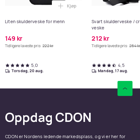
Kjøp
Legg Liten skulderveske for men
Liten skulderveske for menn
Svart skulderveske / 
veske
149 kr
212 kr
Tidligere laveste pris:
222 kr
Tidligere laveste pris:
284 k
5,0
4,5
torsdag, 20 aug.
mandag, 17 aug.
Oppdag CDON
CDON er Nordens ledende markedsplass, og vi er her for