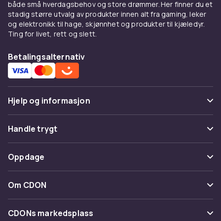
både små hverdagsbehov og store drømmer. Her finner du et
stadig større utvalg av produkter innen alt fra gaming, leker
og elektronikk til hage, skjønnhet og produkter til kjæledyr.
Ting for livet, rett og slett.
Betalingsalternativ
Hjelp og informasjon
Vanlige spørsmål
Handle trygt
Spor pakke
Betaling
Oppdage
Angre & returner her
Levering
Kategorier
Kontakt oss
Om CDON
Vilkår & policy
Varemerker
Om oss
Tilbakekallinger
CDONs markedsplass
Guider