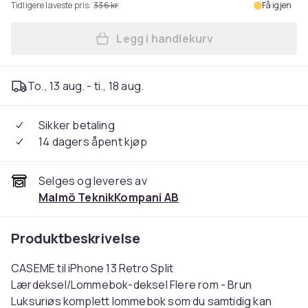
Tidligere laveste pris:
336 kr
Få igjen
Legg i handlekurv
Legg CASEME iPhone 13 Retr
To., 13 aug. - ti., 18 aug.
Sikker betaling
14 dagers åpent kjøp
Selges og leveres av
Malmö TeknikKompani AB
Produktbeskrivelse
CASEME til iPhone 13 Retro Split
Lærdeksel/Lommebok-deksel Flere rom - Brun
Luksuriøs komplett lommebok som du samtidig kan