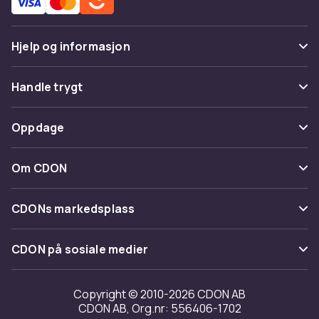
Hjelp og informasjon
Vanlige spørsmål
Handle trygt
Spor pakke
Betaling
Oppdage
Angre & returner her
Levering
Kategorier
Kontakt oss
Om CDON
Vilkår & policy
Varemerker
Om oss
Tilbakekallinger
CDONs markedsplass
Guider
Kundeanmeldelser
Merchant Help Center
CDON på sosiale medier
Jobbe på CDON
Investor relations
Copyright © 2010-2026 CDON AB
CDON AB, Org.nr: 556406-1702
Tilgjengelighet