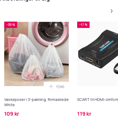
-35 %
-17 %
Kjøp
Legg Vaskeposer i 3-pakning, fi
Vaskeposer i 3-pakning, finmaskede
SCART til HDMI-omfor
White
109 kr
119 kr