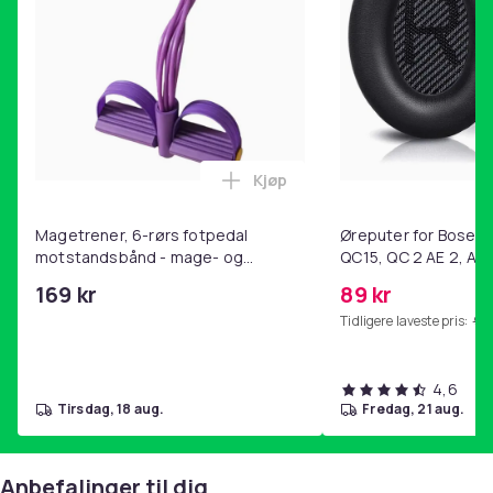
Vekt, gram
168
Artikkel nr.
a1839647-3ec5-517e-a9af-67c33e0be15d
Produktsikkerhetsinformasjon
Kjøp
Legg Magetrener, 6-rørs fotp
Magetrener, 6-rørs fotpedal
Øreputer for Bose QC
motstandsbånd - mage- og
QC15, QC 2 AE 2, AE 
kjernetrening, yoga og
SoundTrue, SoundLin
169 kr
89 kr
hjemmegymnastikk Purple
Tidligere laveste pris:
99 
4,6
tirsdag, 18 aug.
fredag, 21 aug.
Anbefalinger til dig