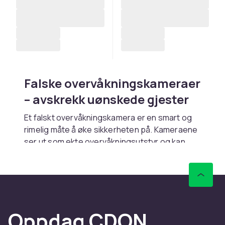
Falske overvåkningskameraer
– avskrekk uønskede gjester
Et falskt overvåkningskamera er en smart og
rimelig måte å øke sikkerheten på. Kameraene
ser ut som ekte overvåkningsutstyr og kan
monteres både ute og inne for avskrekkende
effekt. Kombiner gjerne med
sikkerhetslamper
for enda bedre virkning.
Enkelt å installere og
Oppdag CDON
vedlikeholde