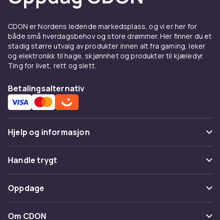
De fleste modeller trenger verken strøm eller
kabler, noe som gjør dem enkle å sette opp. Er
CDON er Nordens ledende markedsplass, og vi er her for
du ute etter ekte overvåkning, se våre
både små hverdagsbehov og store drømmer. Her finner du et
sikkerhetsmonitorer og videokameraer
. Alle
stadig større utvalg av produkter innen alt fra gaming, leker
produkter leveres raskt med trygge kjøp fra
og elektronikk til hage, skjønnhet og produkter til kjæledyr.
Ting for livet, rett og slett.
CDON.
Betalingsalternativ
Hjelp og informasjon
Vanlige spørsmål
Handle trygt
Spor pakke
Betaling
Oppdage
Angre & returner her
Levering
Kategorier
Kontakt oss
Om CDON