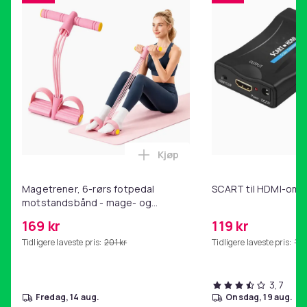
Artikkel nr.
d0c5aec9-f970-491b-8c54-7001dc2aa91c
Produktsikkerhetsinformasjon
Kjøp
Legg Magetrener, 6-rørs fotp
Magetrener, 6-rørs fotpedal
SCART til HDMI-omf
motstandsbånd - mage- og
kjernetrening, yoga og
169 kr
119 kr
hjemmegymnastikk Pink
Tidligere laveste pris:
201 kr
Tidligere laveste pris:
143
3,7
fredag, 14 aug.
onsdag, 19 aug.