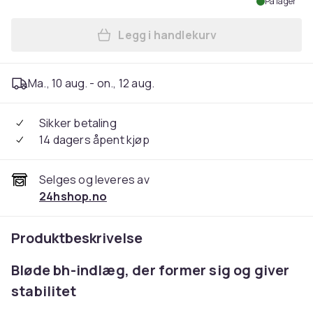
På lager
Legg i handlekurv
Legg Bh-indlæg / puder med
Ma., 10 aug. - on., 12 aug.
Sikker betaling
14 dagers åpent kjøp
Selges og leveres av
24hshop.no
Produktbeskrivelse
Bløde bh-indlæg, der former sig og giver
stabilitet