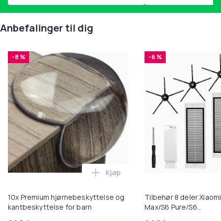
Anbefalinger til dig
-8 %
-6 %
Kjøp
Legg 10x Premium hjørnebeskytt
10x Premium hjørnebeskyttelse og
Tilbehør 8 deler Xiaom
kantbeskyttelse for barn
Max/S6 Pure/S6
MAXV/S50/S51/S55/S5