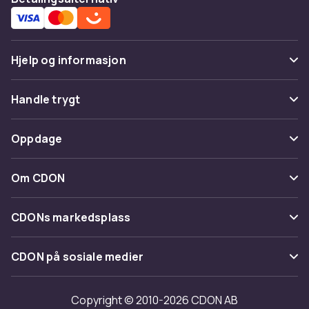
Hjelp og informasjon
Vanlige spørsmål
Handle trygt
Spor pakke
Betaling
Oppdage
Angre & returner her
Levering
Kategorier
Kontakt oss
Om CDON
Vilkår & policy
Varemerker
Om oss
Tilbakekallinger
CDONs markedsplass
Guider
Kundeanmeldelser
Merchant Help Center
CDON på sosiale medier
Jobbe på CDON
Investor relations
Copyright © 2010-2026 CDON AB