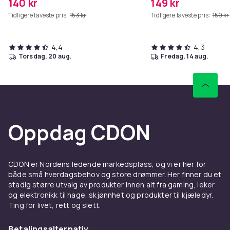
140 kr
149 kr
Tidligere laveste pris:
153 kr
Tidligere laveste pris:
159 kr
4,4
4,3
torsdag, 20 aug.
fredag, 14 aug.
Oppdag CDON
CDON er Nordens ledende markedsplass, og vi er her for
både små hverdagsbehov og store drømmer. Her finner du et
stadig større utvalg av produkter innen alt fra gaming, leker
og elektronikk til hage, skjønnhet og produkter til kjæledyr.
Ting for livet, rett og slett.
Betalingsalternativ