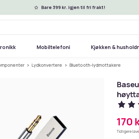
Bare 399 kr. igjen til fri frakt!
tronikk
Mobiltelefoni
Kjøkken & hushold
Komponenter
Lydkonvertere
Bluetooth-lydmottakere
Baseus
høytta
170 
Tidligere lave