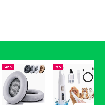
-20 %
-9 %