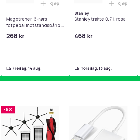
Kjøp
Kjøp
, QC15, QC 2 AE 2, AE 2i, AE 2w, SoundTrue, SoundLink Black i 
teri AG10 / LR1130 / LR54 / 189 / 10-pakning PKcell i handlekur
Legg Magetrener, 6-rørs fotpedal mots
Legg Stanl
Stanley
Magetrener, 6-rørs
Stanley trakte 0,7 l, rosa
fotpedal motstandsbånd -
mage- og kjernetrening,
268 kr
468 kr
yoga og
hjemmegymnastikk Blue
fredag, 14 aug.
torsdag, 13 aug.
-6 %