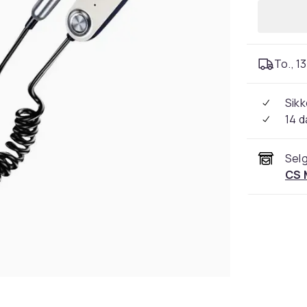
To., 13
Sikk
14 d
Selg
CS