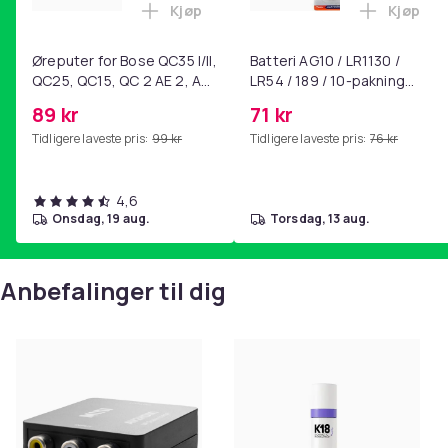
Kjøp
Kjøp
Legg Øreputer for Bose QC35 I/II, QC25
Legg Bat
Øreputer for Bose QC35 I/II,
Batteri AG10 / LR1130 /
QC25, QC15, QC 2 AE 2, AE
LR54 / 189 / 10-pakning
2i, AE 2w, SoundTrue,
PKcell
89 kr
71 kr
SoundLink Black
Tidligere laveste pris:
99 kr
Tidligere laveste pris:
76 kr
4,6
onsdag, 19 aug.
torsdag, 13 aug.
Anbefalinger til dig