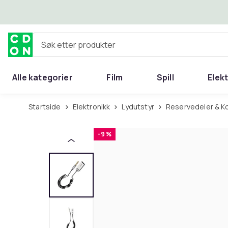
Hopp til hovedinnhold
Søk etter produkter
Alle kategorier
Film
Spill
Elek
Startside
Elektronikk
Lydutstyr
Reservedeler & 
-9 %