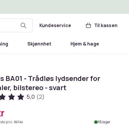
Kundeservice
Til kassen
ning
Skjønnhet
Hjem & hage
 BA01 - Trådløs lydsender for
ler, bilstereo - svart
5,0
(2)
kr
ste pris:
187 kr
På lager