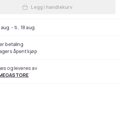
Legg i handlekurv
Legg Baseus BA01 - Trådløs lydsende
 aug. - ti., 18 aug.
er betaling
agers åpent kjøp
es og leveres av
 MEGASTORE