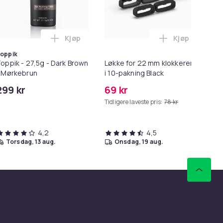
Kjøp
Kjøp
ess Oil i handlekurven
5 Max/S6 Pure/S6 MAXV/S50/S51/S55/S5/S60/S65/S6 i handleku
ng til SD/TF Kortleser - 2-i-1 Minnekortadapter til iPhone/iPa
Legg Toppik - 27,5g - Dark Brown - Mørkebru
Legg Løkke fo
oppik
oppik - 27,5g - Dark Brown
Løkke for 22 mm klokkerem
HD
 Mørkebrun
i 10-pakning Black
me
299 kr
69 kr
99
Tidligere laveste pris:
78 kr
Tid
4,2
4,5
torsdag, 13 aug.
onsdag, 19 aug.