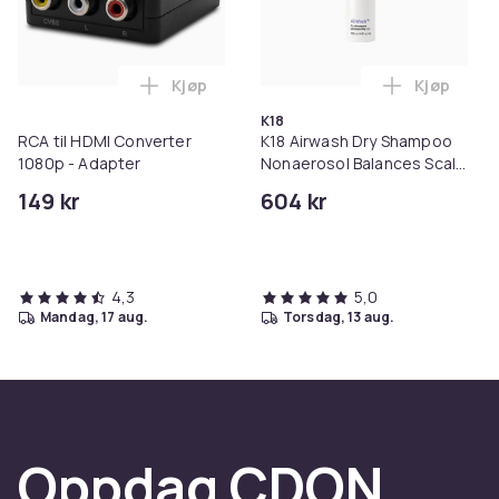
Kjøp
Kjøp
Legg RCA til HDMI Converter 1080p - Ada
Legg K18 A
K18
RCA til HDMI Converter
K18 Airwash Dry Shampoo
1080p - Adapter
Nonaerosol Balances Scalp
& Controls Excess Oil
149 kr
604 kr
4,3
5,0
mandag, 17 aug.
torsdag, 13 aug.
Oppdag CDON