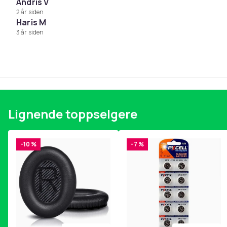
Andris V
2 år siden
Haris M
3 år siden
Lignende toppselgere
-10 %
-7 %