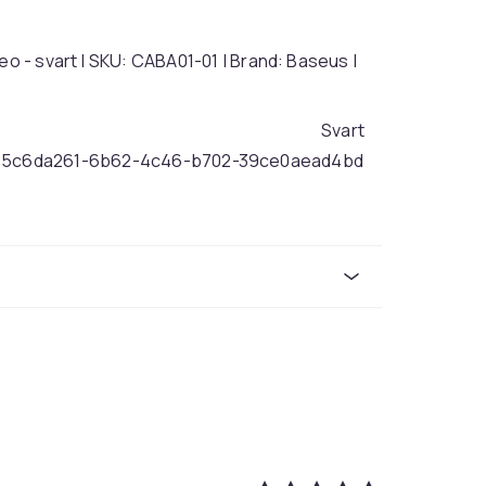
eo - svart | SKU: CABA01-01 | Brand: Baseus |
Svart
5c6da261-6b62-4c46-b702-39ce0aead4bd