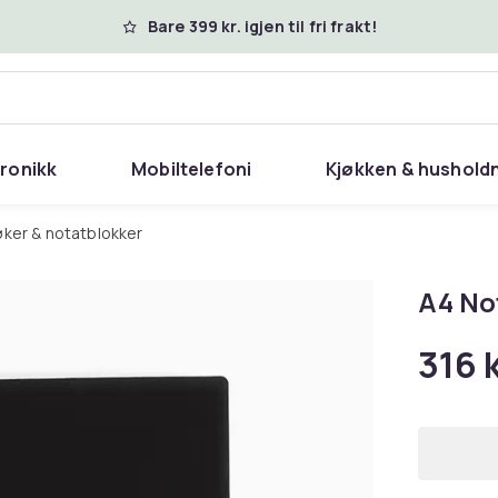
Bare 399 kr. igjen til fri frakt!
tronikk
Mobiltelefoni
Kjøkken & hushold
øker & notatblokker
A4 No
316 