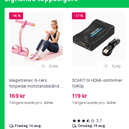
Farge
-16 %
-17 %
Vekt, gram
Artikkel nr.
Produktsikkerhetsinformasjon
Kjøp
Kjøp
Legg Magetrener, 6-rørs fotpedal mot
Legg SC
Magetrener, 6-rørs
SCART til HDMI-omformer
fotpedal motstandsbånd -
1080p
mage- og kjernetrening,
169 kr
119 kr
yoga og
Tidligere laveste pris:
201 kr
Tidligere laveste pris:
143 kr
hjemmegymnastikk Pink
3,7
fredag, 14 aug.
onsdag, 19 aug.