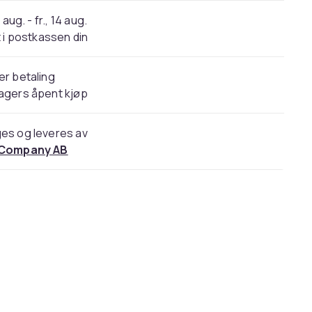
 aug. - fr., 14 aug.
 i postkassen din
er betaling
agers åpent kjøp
es og leveres av
 Company AB