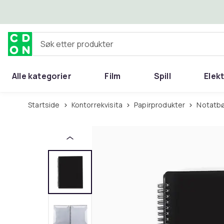
Hopp til hovedinnhold
Søk etter produkter
Alle kategorier
Film
Spill
Elek
Startside
Kontorrekvisita
Papirprodukter
Notatb