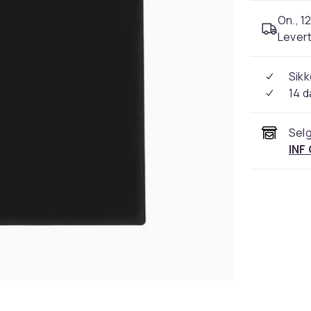
On., 12
Levert
Sikk
14 d
Selg
INF