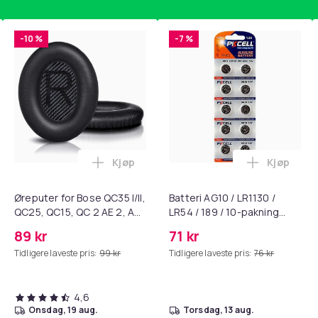
Black
-10 %
-7 %
378
42632429-d41b-58f8-a4fa-78a78eee48c4
Kjøp
Kjøp
standsbånd - mage- og kjernetrening, yoga og hjemmegymnast
ART til HDMI-omformer 1080p i handlekurven
Legg Øreputer for Bose QC35 I/II, QC25, 
Legg Batte
Øreputer for Bose QC35 I/II,
Batteri AG10 / LR1130 /
QC25, QC15, QC 2 AE 2, AE
LR54 / 189 / 10-pakning
2i, AE 2w, SoundTrue,
PKcell
89 kr
71 kr
SoundLink Black
Tidligere laveste pris:
99 kr
Tidligere laveste pris:
76 kr
4,6
onsdag, 19 aug.
torsdag, 13 aug.