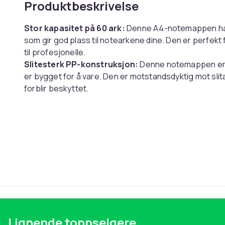
Produktbeskrivelse
Stor kapasitet på 60 ark:
Denne A4-notemappen har k
som gir god plass til notearkene dine. Den er perfekt 
til profesjonelle.
Slitesterk PP-konstruksjon:
Denne notemappen er l
er bygget for å vare. Den er motstandsdyktig mot slit
forblir beskyttet.
Brukervennlig design:
Denne mappen har en praktisk
som gjør det enkelt å bla om. De avrundede hjørnene 
rifter og hakk.
Spesifikasjoner:
Størrelse: Lengde: 32 cm, Bredde: 26 cm, Høyde: 2 c
Materiale: PP
Pakken inkluderer:
klips x1
Lignende toppselgere