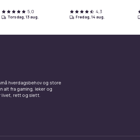
5,0
4,3
torsdag, 13 aug.
fredag, 14 aug.
 små hverdagsbehov og store
n alt fra gaming, leker og
livet, rett og slett.