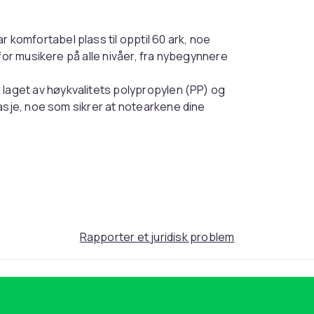
omfortabel plass til opptil 60 ark, noe
for musikere på alle nivåer, fra nybegynnere
aget av høykvalitets polypropylen (PP) og
asje, noe som sikrer at notearkene dine
 180° vippefunksjon med spiralbinding, noe
og den sikre kantforseglingen forhindrer
m
Rapporter et juridisk problem