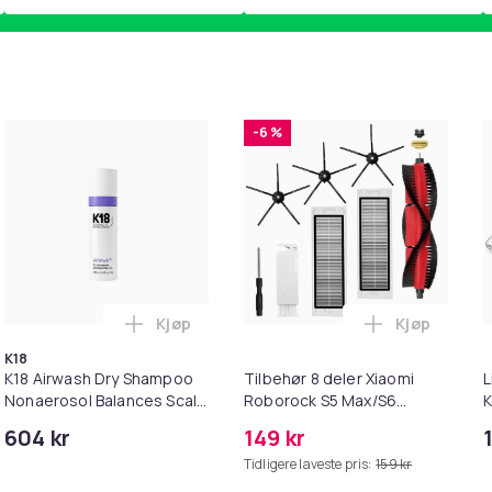
-6 %
Kjøp
Kjøp
SB-lading Black i handlekurven
k - 27,5g - Dark Brown - Mørkebrun i handlekurven
Legg K18 Airwash Dry Shampoo Nonaerosol 
Legg Tilbeh
K18
K18 Airwash Dry Shampoo
Tilbehør 8 deler Xiaomi
L
Nonaerosol Balances Scalp
Roborock S5 Max/S6
K
& Controls Excess Oil
Pure/S6
M
604 kr
149 kr
MAXV/S50/S51/S55/S5/S60/S65/S
i
Tidligere laveste pris:
159 kr