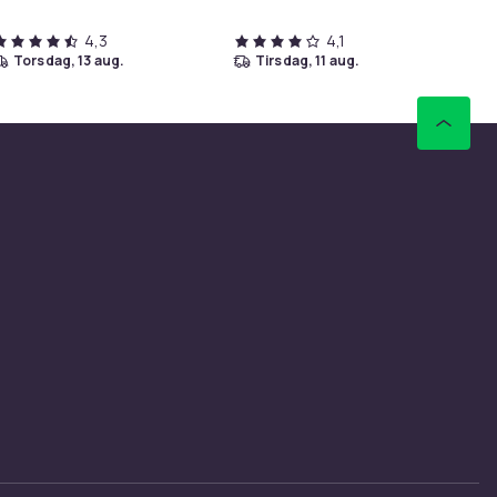
4,3
4,1
torsdag, 13 aug.
tirsdag, 11 aug.