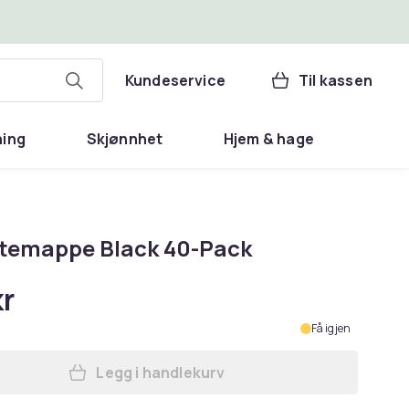
Kundeservice
Til kassen
ning
Skjønnhet
Hjem & hage
temappe Black 40-Pack
kr
Få igjen
Legg i handlekurv
Legg A4 Notemappe Black 40-Pack 