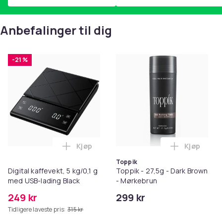
Anbefalinger til dig
-21 %
Kjøp
Kjøp
Legg Digital kaffevekt, 5 kg/0,1 g med U
Legg Toppi
Toppik
Digital kaffevekt, 5 kg/0,1 g
Toppik - 27,5g - Dark Brown
med USB-lading Black
- Mørkebrun
249 kr
299 kr
Tidligere laveste pris:
315 kr