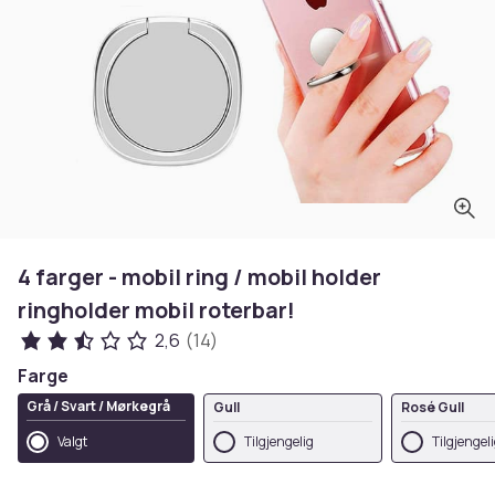
4 farger - mobil ring / mobil holder
ringholder mobil roterbar!
2,6
(14)
Farge
Grå / Svart / Mørkegrå
Gull
Rosé Gull
Valgt
Tilgjengelig
Tilgjengel