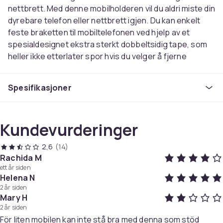
nettbrett. Med denne mobilholderen vil du aldri miste din
dyrebare telefon eller nettbrett igjen. Du kan enkelt
feste braketten til mobiltelefonen ved hjelp av et
spesialdesignet ekstra sterkt dobbeltsidig tape, som
heller ikke etterlater spor hvis du velger å fjerne
braketten.
Spesifikasjoner
Holderen kan festes til magnetiske holdere som den er
laget av metall. Den kan også brukes som en støtte for
å holde opp mobilen for lettere å se videoer.
Kundevurderinger
Festet ved hjelp av sterk dobbeltsidig tape.
2,6
(14)
Dobbeltspakbåndet kan gjenbrukes flere ganger,
Rachida M
forsiktig vaske det med vann i tilfelle klebrigheten skal
ett år siden
bli verre.
Helena N
2 år siden
Farge
Mary H
Grå / Svart / Mørkegrå
2 år siden
För liten mobilen kan inte stå bra med denna som stöd
Artikkel nr.