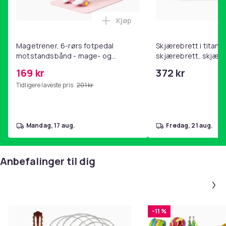
Kjøp
Legg Magetrener, 6-rørs fotp
Magetrener, 6-rørs fotpedal
Skjærebrett i titan, 
motstandsbånd - mage- og
skjærebrett, skjæreb
kjernetrening, yoga og
stål, BPA-fri (2 stk.)
169 kr
372 kr
hjemmegymnastikk Pink
Tidligere laveste pris:
201 kr
mandag, 17 aug.
fredag, 21 aug.
Anbefalinger til dig
-11 %