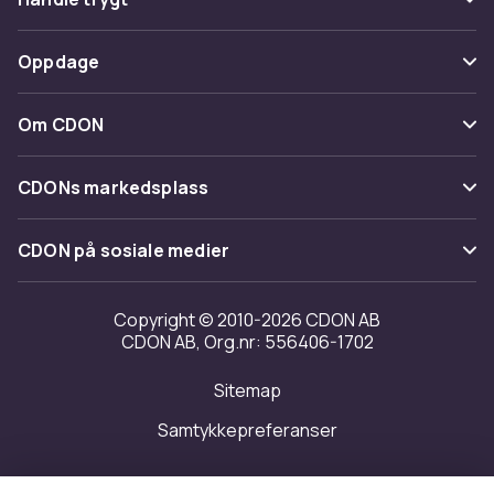
Spor pakke
Betaling
Oppdage
Angre & returner her
Levering
Kategorier
Kontakt oss
Om CDON
Vilkår & policy
Varemerker
Om oss
Tilbakekallinger
CDONs markedsplass
Guider
Kundeanmeldelser
Merchant Help Center
CDON på sosiale medier
Jobbe på CDON
Investor relations
Copyright © 2010-2026 CDON AB
CDON AB, Org.nr: 556406-1702
Tilgjengelighet
Sitemap
Samtykkepreferanser