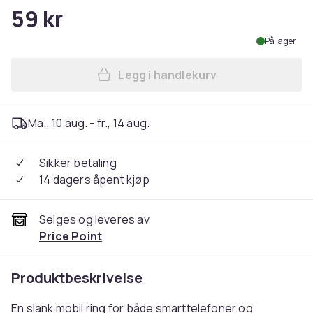
59 kr
På lager
Legg i handlekurv
Legg 4 farger - mobil ring /
Ma., 10 aug. - fr., 14 aug.
Sikker betaling
14 dagers åpent kjøp
Selges og leveres av
Price Point
Produktbeskrivelse
En slank mobil ring for både smarttelefoner og