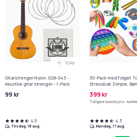
Kjøp
Legg Gitarstrenger Nylon .028-04
Gitarstrenger Nylon .028-043 -
30-Pack med Fidget Toy
Akustisk gitar strenger - 1-Pack
Stressball, Dimple, Bø
99 kr
399 kr
Tidligere laveste pris:
449 k
4,5
4,3
tirsdag, 18 aug.
mandag, 17 aug.