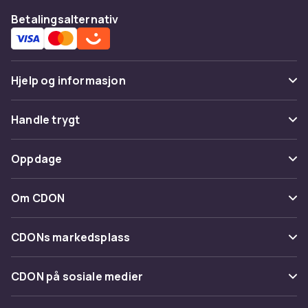
Betalingsalternativ
Hjelp og informasjon
Vanlige spørsmål
Handle trygt
Spor pakke
Betaling
Oppdage
Angre & returner her
Levering
Kategorier
Kontakt oss
Om CDON
Vilkår & policy
Varemerker
Om oss
Tilbakekallinger
CDONs markedsplass
Guider
Kundeanmeldelser
Merchant Help Center
CDON på sosiale medier
Jobbe på CDON