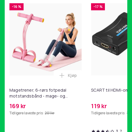
-16 %
-17 %
Kjøp
Legg Magetrener, 6-rørs fotp
Magetrener, 6-rørs fotpedal
SCART til HDMI-omf
motstandsbånd - mage- og
kjernetrening, yoga og
169 kr
119 kr
hjemmegymnastikk Pink
Tidligere laveste pris:
201 kr
Tidligere laveste pris:
143
3,7