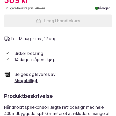
309 kr
Tidligere laveste pris:
309 kr
På lager
Legg i handlekurv
Legg 3" Mini Retro håndholdt
To., 13 aug. - ma., 17 aug.
Sikker betaling
14 dagers åpent kjøp
Selges og leveres av
Megabilligt
Produktbeskrivelse
Håndholdt spillekonsol i ægte retrodesign med hele
400 indbyggede spil! Garanteret at inkludere mange af