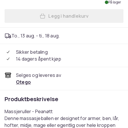
På lager
Legg i handlekurv
Legg 2stk Spiky Ball peanøt
To., 13 aug. - ti., 18 aug.
Sikker betaling
14 dagers åpent kjøp
Selges og leveres av
Otego
Produktbeskrivelse
Massjeruller - Peanøtt
Denne massasjeballen er designet for armer, ben, lår,
hofter, midje, mage eller egentlig over hele kroppen