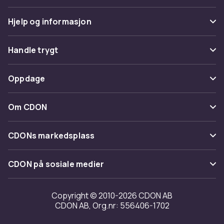
Hjelp og informasjon
Vanlige spørsmål
Handle trygt
Spor pakke
Betaling
Oppdage
Angre & returner her
Levering
Kategorier
Kontakt oss
Om CDON
Vilkår & policy
Varemerker
Om oss
Tilbakekallinger
CDONs markedsplass
Guider
Kundeanmeldelser
Merchant Help Center
CDON på sosiale medier
Jobbe på CDON
Investor relations
Copyright © 2010-2026 CDON AB
CDON AB, Org.nr: 556406-1702
Tilgjengelighet