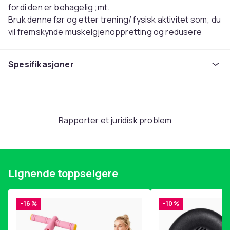
fordi den er behagelig ;mt.
Bruk denne før og etter trening/ fysisk aktivitet som; du
vil fremskynde muskelgjenoppretting og redusere
effekten av melkesyre. Forbedre styrke, fleksibilitet og
utholdenhet dramatisk
Spesifikasjoner
Andre trykkpunkter kan du bruke denne
massasjepinnen på. for å fremme sirkulasjon og rask
restitusjon; helbredelsen.
Passer for løpere og idrettsutøvere som kommer seg
etter sportsrelaterte skader eller belastninger, hjelper
Rapporter et juridisk problem
til med å komprimere og strekke muskler og redusere
triggerpunkter.
Materiale: PVC
Lignende toppselgere
Størrelse: 15 * 6,5 cm
Farge: Sendt tilfeldig
-16 %
-10 %
Antall: 2 stk