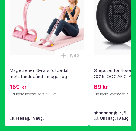
Farge
MultiColor
Vekt, gram
165
Artikkel nr.
614cc007-fe66-53f5-8bf3-4ab9cf3db856
Produktsikkerhetsinformasjon
Kjøp
Legg Magetrener, 6-rørs fotp
Magetrener, 6-rørs fotpedal
Øreputer for Bose QC
motstandsbånd - mage- og
QC15, QC 2 AE 2, AE 
kjernetrening, yoga og
SoundTrue, SoundLin
169 kr
89 kr
hjemmegymnastikk Pink
Tidligere laveste pris:
201 kr
Tidligere laveste pris:
99 
4,6
fredag, 14 aug.
onsdag, 19 aug.