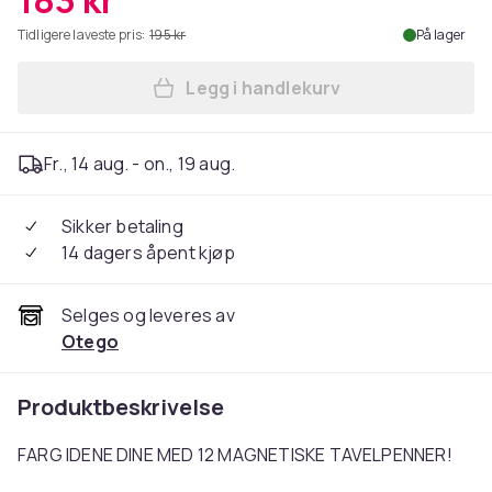
183 kr
Tidligere laveste pris:
195 kr
På lager
Legg i handlekurv
Legg 12-Pack - Tavleblyante
Fr., 14 aug. - on., 19 aug.
Sikker betaling
14 dagers åpent kjøp
Selges og leveres av
Otego
Produktbeskrivelse
FARG IDENE DINE MED 12 MAGNETISKE TAVELPENNER!