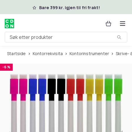
Hopp til hovedinnhold
Bare 399 kr. igjen til fri frakt!
Søk etter produkter
Startside
Kontorrekvisita
Kontorinstrumenter
Skrive-
-6 %