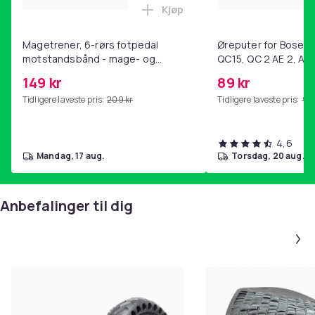
Kjøp
Produktsikkerhetsinformasjon
Legg Magetrener, 6-rørs fotp
Magetrener, 6-rørs fotpedal
Øreputer for Bose QC
motstandsbånd - mage- og
QC15, QC 2 AE 2, AE 
kjernetrening, yoga og
SoundTrue, SoundLin
149 kr
89 kr
hjemmegymnastikk Purple
Tidligere laveste pris:
209 kr
Tidligere laveste pris:
99 
4,6
mandag, 17 aug.
torsdag, 20 aug.
Anbefalinger til dig