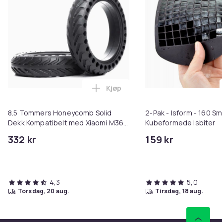
Kjøp
Legg 8.5 Tommers Honeycomb Sol
8.5 Tommers Honeycomb Solid
2-Pak - Isform - 160 S
Dekk Kompatibelt med Xiaomi M365
Kubeformede Isbiter
Elektrisk Sparkesykkel -
332 kr
159 kr
Punkteringssikker & Støtdempende
2-pack
4,3
5,0
torsdag, 20 aug.
tirsdag, 18 aug.