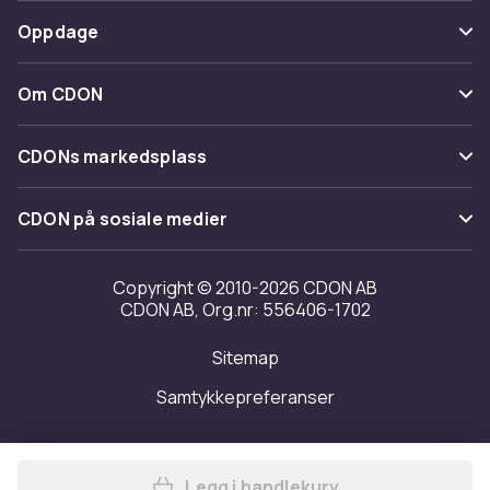
Spor pakke
Betaling
Oppdage
Angre & returner her
Levering
Kategorier
Kontakt oss
Om CDON
Vilkår & policy
Varemerker
Om oss
Tilbakekallinger
CDONs markedsplass
Guider
Kundeanmeldelser
Merchant Help Center
CDON på sosiale medier
Jobbe på CDON
Investor relations
Copyright © 2010-2026 CDON AB
CDON AB, Org.nr: 556406-1702
Tilgjengelighet
Sitemap
Samtykkepreferanser
Legg i handlekurv