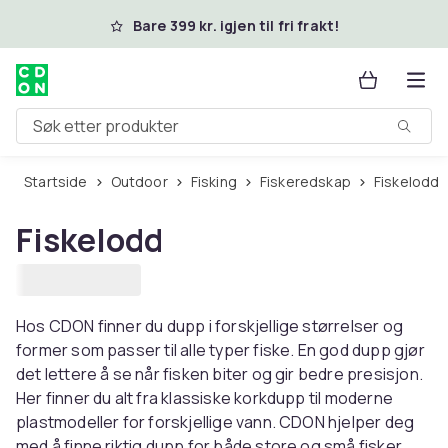
Hopp til hovedinnhold
Bare 399 kr. igjen til fri frakt!
Søk etter produkter
Startside
Outdoor
Fisking
Fiskeredskap
Fiskelodd
Fiskelodd
Hos CDON finner du dupp i forskjellige størrelser og
former som passer til alle typer fiske. En god dupp gjør
det lettere å se når fisken biter og gir bedre presisjon.
Her finner du alt fra klassiske korkdupp til moderne
plastmodeller for forskjellige vann. CDON hjelper deg
med å finne riktig dupp for både store og små fisker.