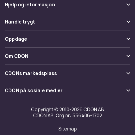
Hjelp og informasjon
Vanlige spørsmål
Handle trygt
Spor pakke
Betaling
Oppdage
Angre & returner her
Levering
Kategorier
Kontakt oss
Om CDON
Vilkår & policy
Varemerker
Om oss
Tilbakekallinger
CDONs markedsplass
Guider
Kundeanmeldelser
Merchant Help Center
CDON på sosiale medier
Jobbe på CDON
Investor relations
Copyright © 2010-2026 CDON AB
CDON AB, Org.nr: 556406-1702
Tilgjengelighet
Sitemap