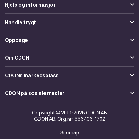
Hjelp og informasjon
Vanlige spørsmål
Handle trygt
Spor pakke
Betaling
Oppdage
Angre & returner her
Levering
Kategorier
Kontakt oss
Om CDON
Vilkår & policy
Varemerker
Om oss
Tilbakekallinger
CDONs markedsplass
Guider
Kundeanmeldelser
Merchant Help Center
CDON på sosiale medier
Jobbe på CDON
Investor relations
Copyright © 2010-2026 CDON AB
CDON AB, Org.nr: 556406-1702
Tilgjengelighet
Sitemap