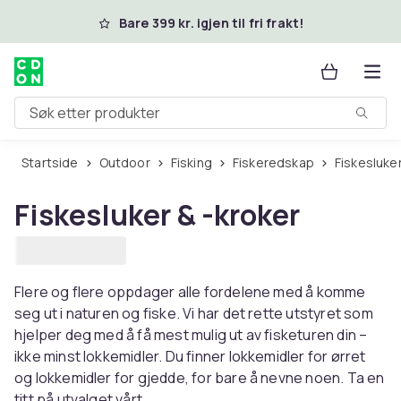
Hopp til hovedinnhold
Bare 399 kr. igjen til fri frakt!
Søk etter produkter
Startside
Outdoor
Fisking
Fiskeredskap
Fiskesluke
Fiskesluker & -kroker
Flere og flere oppdager alle fordelene med å komme
seg ut i naturen og fiske. Vi har det rette utstyret som
hjelper deg med å få mest mulig ut av fisketuren din –
ikke minst lokkemidler. Du finner lokkemidler for ørret
og lokkemidler for gjedde, for bare å nevne noen. Ta en
titt på utvalget vårt.