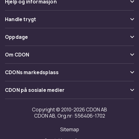
Hjelp og informasjon
Vanlige spørsmål
Handle trygt
Spor pakke
Betaling
Oppdage
Angre & returner her
Levering
Kategorier
Kontakt oss
Om CDON
Vilkår & policy
Varemerker
Om oss
Tilbakekallinger
CDONs markedsplass
Guider
Kundeanmeldelser
Merchant Help Center
CDON på sosiale medier
Jobbe på CDON
Investor relations
Copyright © 2010-2026 CDON AB
CDON AB, Org.nr: 556406-1702
Tilgjengelighet
Sitemap