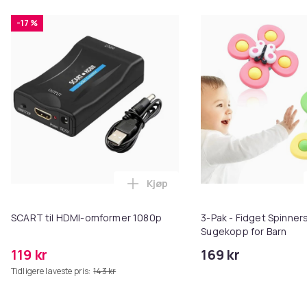
-17 %
Kjøp
Legg SCART til HDMI-omformer 1
SCART til HDMI-omformer 1080p
3-Pak - Fidget Spinne
Sugekopp for Barn
119 kr
169 kr
Tidligere laveste pris:
143 kr