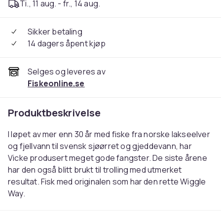
Ti., 11 aug. - fr., 14 aug.
Sikker betaling
14 dagers åpent kjøp
Selges og leveres av
Fiskeonline.se
Produktbeskrivelse
I løpet av mer enn 30 år med fiske fra norske lakseelver
og fjellvann til svensk sjøørret og gjeddevann, har
Vicke produsert meget gode fangster. De siste årene
har den også blitt brukt til trolling med utmerket
resultat. Fisk med originalen som har den rette Wiggle
Way.
• Kast enkelt med en attraktiv gange i alle hastigheter