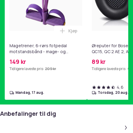
Kjøp
Legg Magetrener, 6-rørs fotp
Magetrener, 6-rørs fotpedal
Øreputer for Bose QC
motstandsbånd - mage- og
QC15, QC 2 AE 2, AE 
kjernetrening, yoga og
SoundTrue, SoundLin
149 kr
89 kr
hjemmegymnastikk Purple
Tidligere laveste pris:
209 kr
Tidligere laveste pris:
99 
4,6
mandag, 17 aug.
torsdag, 20 aug.
Anbefalinger til dig