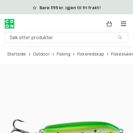
Hopp til hovedinnhold
Bare 399 kr. igjen til fri frakt!
Søk etter produkter
Startside
Outdoor
Fisking
Fiskeredskap
Fiskesluke