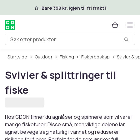
Hopp til hovedinnhold
Bare 399 kr. igjen til fri frakt!
Søk etter produkter
Startside
Outdoor
Fisking
Fiskeredskap
Svivler & s
Svivler & splittringer til
fiske
Hos CDON finner du agnlåser og spinnere som vil vare i
mange fisketurer. Disse små, men viktige delene lar
agnet bevege seg naturlig i vannet og reduserer
risikoen for floker. Perfekt for de som ønsker full