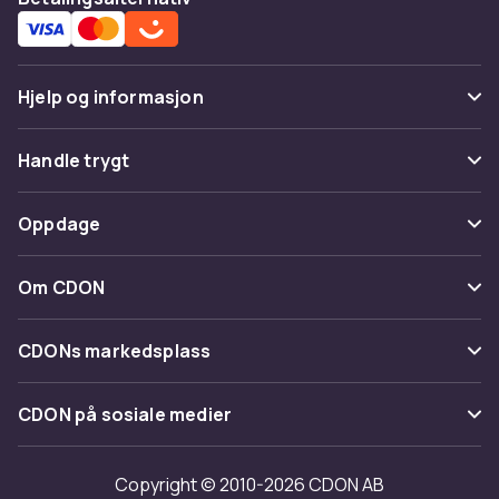
Hjelp og informasjon
Vanlige spørsmål
Handle trygt
Spor pakke
Betaling
Oppdage
Angre & returner her
Levering
Kategorier
Kontakt oss
Om CDON
Vilkår & policy
Varemerker
Om oss
Tilbakekallinger
CDONs markedsplass
Guider
Kundeanmeldelser
Merchant Help Center
CDON på sosiale medier
Jobbe på CDON
Investor relations
Copyright © 2010-2026 CDON AB