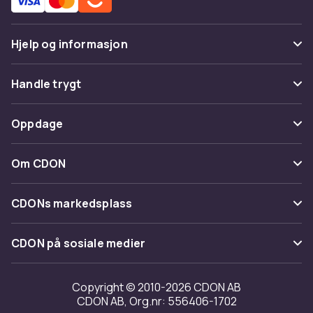
Hjelp og informasjon
Vanlige spørsmål
Handle trygt
Spor pakke
Betaling
Oppdage
Angre & returner her
Levering
Kategorier
Kontakt oss
Om CDON
Vilkår & policy
Varemerker
Om oss
Tilbakekallinger
CDONs markedsplass
Guider
Kundeanmeldelser
Merchant Help Center
CDON på sosiale medier
Jobbe på CDON
Investor relations
Copyright © 2010-2026 CDON AB
CDON AB, Org.nr: 556406-1702
Tilgjengelighet