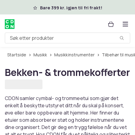
Hopp til hovedinnhold
Bare 399 kr. igjen til fri frakt!
Søk etter produkter
Startside
Musikk
Musikkinstrumenter
Tilbehør til mu
Bekken- & trommekofferter
CDON samler cymbal- og trommeetui som gjør det
enkelt å beskytte utstyret ditt når du skal på konsert,
øve eller bare oppbevare alt hjemme. Her finner du
etuier som absorberer støt og holder instrumentene
dine organisert. Det gir deg en trygg følelse når du vet
at alt er trygt. Hos CDON får du et pålitelig og slitesterkt