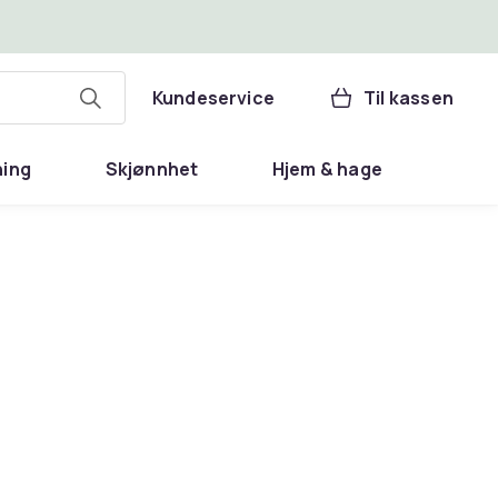
Kundeservice
Til kassen
ning
Skjønnhet
Hjem & hage