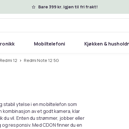
Bare 399 kr. igjen til fri frakt!
tronikk
Mobiltelefoni
Kjøkken & hushold
Redmi 12
Redmi Note 12 5G
g stabil ytelse i en mobiltelefon som
en kombinasjon av et godt kamera, klar
 du vil. Enten du strømmer, jobber eller
ig og responsiv. Med CDON finner du en