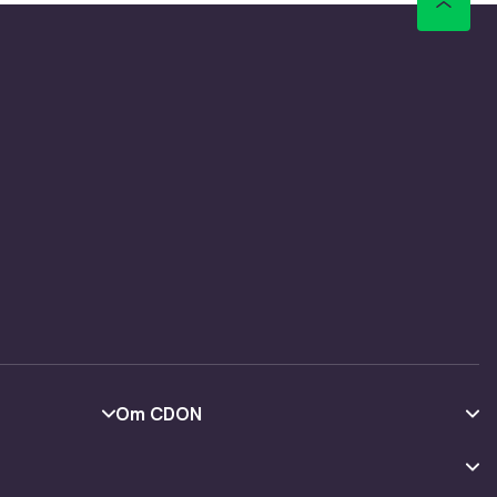
Om CDON
Om oss
Kundeanmeldelser