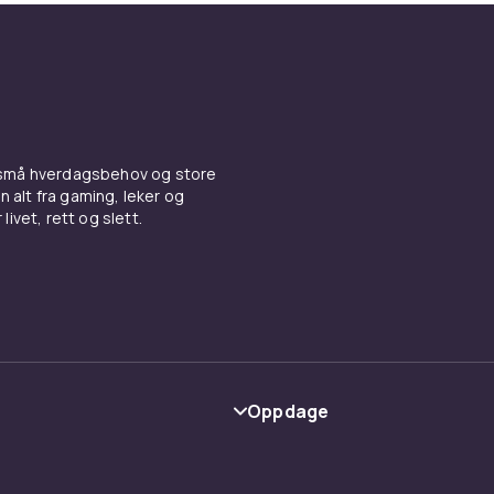
 små hverdagsbehov og store
n alt fra gaming, leker og
livet, rett og slett.
Oppdage
Kategorier
Varemerker