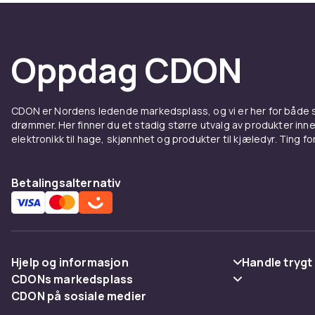
Oppdag CDON
CDON er Nordens ledende markedsplass, og vi er her for både
drømmer. Her finner du et stadig større utvalg av produkter inne
elektronikk til hage, skjønnhet og produkter til kjæledyr. Ting for 
Betalingsalternativ
Hjelp og informasjon
Handle trygt
CDONs markedsplass
Vanlige spørsmål
Betaling
CDON på sosiale medier
Merchant Help Center
Spor pakke
Levering