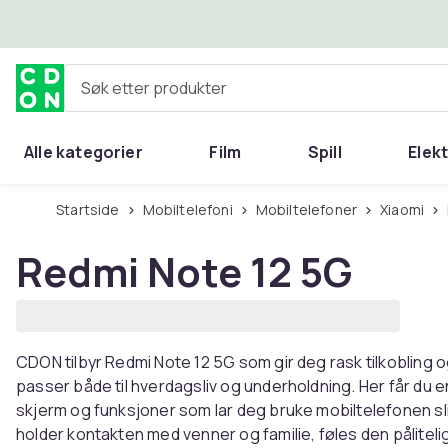
Hopp til hovedinnhold
Søk etter produkter
Alle kategorier
Film
Spill
Elek
Startside
Mobiltelefoni
Mobiltelefoner
Xiaomi
Redmi Note 12 5G
CDON tilbyr Redmi Note 12 5G som gir deg rask tilkobling o
passer både til hverdagsliv og underholdning. Her får du 
skjerm og funksjoner som lar deg bruke mobiltelefonen slik
holder kontakten med venner og familie, føles den pålitel