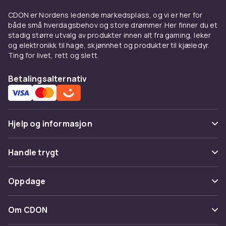
Sneakerstrømper er usynlige i lave sko.
CDON er Nordens ledende markedsplass, og vi er her for
Materialer som gjør en
både små hverdagsbehov og store drømmer. Her finner du et
stadig større utvalg av produkter innen alt fra gaming, leker
forskjell
og elektronikk til hage, skjønnhet og produkter til kjæledyr.
Ting for livet, rett og slett.
Bomull er mykt og pustende. Merinoull er
naturlig temperaturregulerende. Bambus er
Betalingsalternativ
ekstra mykt og antibakterielt.
Kompresjonsstrømper forbedrer
blodsirkulasjonen.
Hjelp og informasjon
Å velge riktige strømper
Vanlige spørsmål
Match strømper etter aktivitet og sko. Suppler
Handle trygt
med
underbukser
og
underskjorter
.
Spor pakke
Betaling
Oppdage
Kjøp strømper på CDON
Angre & returner her
Levering
Utforsk
undertøy
og
herreklær
. Trygt kjøp.
Kategorier
Kontakt oss
Om CDON
Vilkår & policy