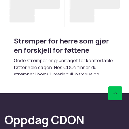
Strømper for herre som gjør
en forskjell for føttene
Gode strømper er grunnlaget for komfortable
føtter hele dagen. Hos CDON finner du
strømper i bomull, merinoull, bambus og
tekniske materialer. Rask levering.
Ulike typer strømper
Hverdagsstrømper i bomull fungerer til det
meste. Dressstrømper i tynn bomull passer
Oppdag CDON
under dressbukser. Sportsstrømper med
forsterkning optimerer ytelsen.