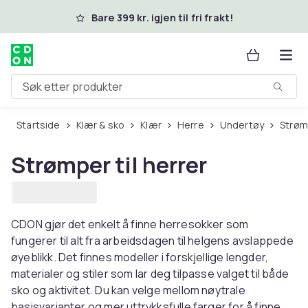
Hopp til hovedinnhold
Bare 399 kr. igjen til fri frakt!
Søk etter produkter
Startside
Klær & sko
Klær
Herre
Undertøy
Strøm
Strømper til herrer
CDON gjør det enkelt å finne herresokker som
fungerer til alt fra arbeidsdagen til helgens avslappede
øyeblikk. Det finnes modeller i forskjellige lengder,
materialer og stiler som lar deg tilpasse valget til både
sko og aktivitet. Du kan velge mellom nøytrale
basisvarianter og mer uttrykksfulle farger for å finne