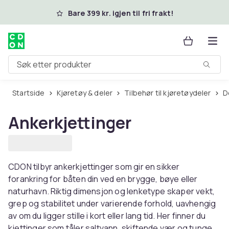
Hopp til hovedinnhold
Bare 399 kr. igjen til fri frakt!
Søk etter produkter
Startside
Kjøretøy & deler
Tilbehør til kjøretøydeler
Ankerkjettinger
CDON tilbyr ankerkjettinger som gir en sikker
forankring for båten din ved en brygge, bøye eller
naturhavn. Riktig dimensjon og lenketype skaper vekt,
grep og stabilitet under varierende forhold, uavhengig
av om du ligger stille i kort eller lang tid. Her finner du
kjettinger som tåler saltvann, skiftende vær og tunge