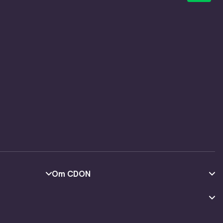
Om CDON
Om oss
Kundeanmeldelser