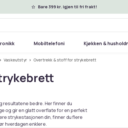
Bare 399 kr. igjen til fri frakt!
tronikk
Mobiltelefoni
Kjøkken & hushold
Vaskeutstyr
Overtrekk & stoff for strykebrett
strykebrett
 resultatene bedre. Her finner du
 og gir en glatt overflate for en perfekt
dere strykestasjonen din, finner du flere
jør hverdagen enklere.