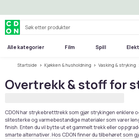
Hopp til hovedinnhold
Søk etter produkter
Alle kategorier
Film
Spill
Elek
Startside
Kjøkken & husholdning
Vasking & stryking
Overtrekk & stoff for 
CDON har strykebretttrekk som gjør strykingen enklere og
slitesterke og varmebestandige materialer som varer lenge
finish. Enten du vil bytte ut et gammelt trekk eller oppgra
smarte alternativer. Hos CDON finner du tilbehøret som g