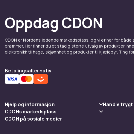
Oppdag CDON
CDON er Nordens ledende markedsplass, og vi er her for både
drømmer. Her finner du et stadig større utvalg av produkter inne
elektronikk til hage, skjønnhet og produkter til kjæledyr. Ting for 
Betalingsalternativ
Hjelp og informasjon
Handle trygt
CDONs markedsplass
Vanlige spørsmål
Betaling
CDON på sosiale medier
Merchant Help Center
Spor pakke
Levering