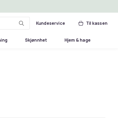
Kundeservice
Til kassen
ning
Skjønnhet
Hjem & hage