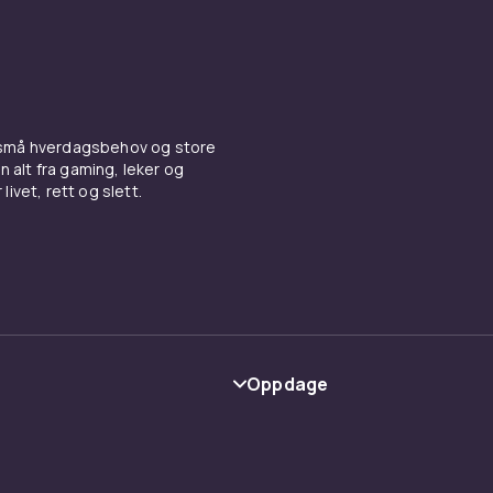
 små hverdagsbehov og store
n alt fra gaming, leker og
livet, rett og slett.
Oppdage
Kategorier
Varemerker