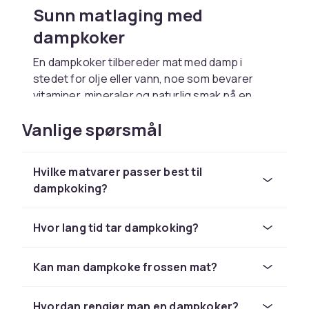
Sunn matlaging med
dampkoker
En dampkoker tilbereder mat med damp i
stedet for olje eller vann, noe som bevarer
vitaminer, mineraler og naturlig smak på en
skånsom måte. Det er en av de sunneste
Vanlige spørsmål
måtene å tilberede grønnsaker, fisk og kylling
på. CDON tilbyr dampkokere i ulike utforminger
og størrelser som passer til alle typer kjøkken
Hvilke matvarer passer best til
og matlagingsbehov.
dampkoking?
Velg riktig type dampkoker
Hvor lang tid tar dampkoking?
Det finnes elektriske dampkokere med flere
nivåer der du kan tilberede ulike råvarer på en
gang. Det finnes også dampinnsatser til å
Kan man dampkoke frossen mat?
dampkoke i vanlige gryter for et mer kompakt
alternativ. En elektrisk dampkoker er enklest å
Hvordan rengjør man en dampkoker?