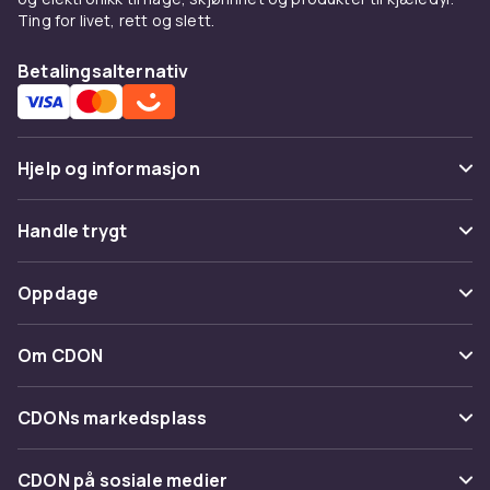
Ting for livet, rett og slett.
Betalingsalternativ
Hjelp og informasjon
Vanlige spørsmål
Handle trygt
Spor pakke
Betaling
Oppdage
Angre & returner her
Levering
Kategorier
Kontakt oss
Om CDON
Vilkår & policy
Varemerker
Om oss
Tilbakekallinger
CDONs markedsplass
Guider
Kundeanmeldelser
Merchant Help Center
CDON på sosiale medier