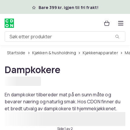
Hopp til hovedinnhold
Bare 399 kr. igjen til fri frakt!
Søk etter produkter
Startside
Kjøkken & husholdning
Kjøkkenapparater
Dampkokere
En dampkoker tilbereder mat på en sunn måte og
bevarer næring og naturlig smak. Hos CDON finner du
et bredt utvalg av dampkokere til hjemmekjøkkenet.
Side 1 av 2